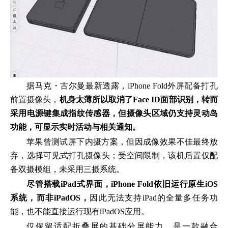
据马克・古尔曼最新透露，iPhone Fold外屏配备打孔
前置摄像头，
机身太薄所以取消了Face ID面部识别，转而
采用电源键集成指纹传感器，但摄像头区域仍支持灵动岛
功能，可显示实时活动与相关通知。
苹果曾测试屏下内摄方案，但因成像效果不佳最终放
弃，选择可见式打孔摄像头；受空间限制，该机后置仅配
备双摄模组，未采用三摄系统。
尽管搭载iPad式界面，iPhone Fold依旧运行原生iOS
系统，而非iPadOS，
因此无法支持iPad的全量多任务功
能，也不能直接运行现有iPadOS应用。
仅保留适配折叠屏的基础分屏能力，是一款融合