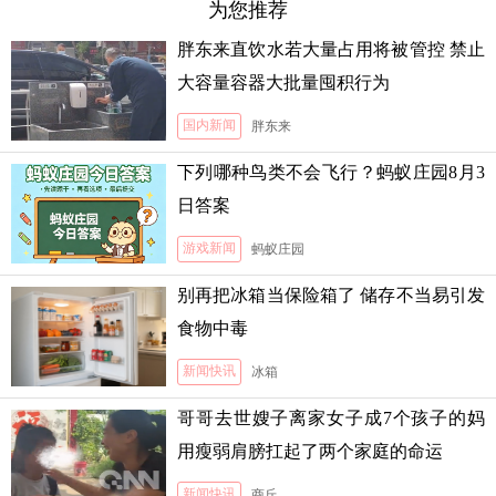
为您推荐
胖东来直饮水若大量占用将被管控 禁止
大容量容器大批量囤积行为
国内新闻
胖东来
下列哪种鸟类不会飞行？蚂蚁庄园8月3
日答案
游戏新闻
蚂蚁庄园
别再把冰箱当保险箱了 储存不当易引发
食物中毒
新闻快讯
冰箱
哥哥去世嫂子离家女子成7个孩子的妈
用瘦弱肩膀扛起了两个家庭的命运
新闻快讯
商丘