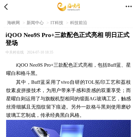


海峡网
>
新闻中心
>
IT科技
>
科技前沿
iQOO Neo9S Pro+三款配色正式亮相 明日正式
登场
中关村在线
2024-07-10 18:35
iQOO Neo9S Pro+三款配色正式亮相，包括Buff蓝、星
曜白和格斗黑。
其中，Buff蓝采用了vivo自研的TOL拓印工艺和荔枝
纹素皮拼接技术，为用户带来手感和质感的双重享受；而
星曜白则运用了与旗舰机型相同的缎面AG玻璃工艺，触感
丝滑细腻且无指纹留下痕迹。另外一款格斗黑则使用磨砂
玻璃工艺制成，传承经典黑白风格。