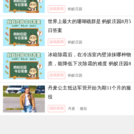
霜的难度
游戏新闻
蚂蚁庄园
世界上最大的珊瑚礁群是 蚂蚁庄园8月5
日答案
游戏新闻
蚂蚁庄园
冰箱除霜后，在冷冻室内壁涂抹哪种物
质，能降低下次除霜的难度 蚂蚁庄园8
月5日答案
游戏新闻
蚂蚁庄园
丹麦公主抵达军营开始为期11个月的服
役
国际新闻
丹麦
|
服役