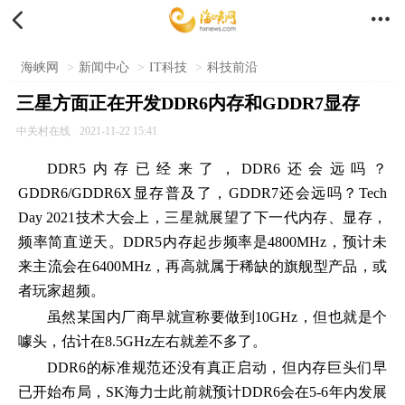


海峡网
>
新闻中心
>
IT科技
>
科技前沿
三星方面正在开发DDR6内存和GDDR7显存
中关村在线
2021-11-22 15:41
DDR5内存已经来了，DDR6还会远吗？
GDDR6/GDDR6X显存普及了，GDDR7还会远吗？Tech
Day 2021技术大会上，三星就展望了下一代内存、显存，
频率简直逆天。DDR5内存起步频率是4800MHz，预计未
来主流会在6400MHz，再高就属于稀缺的旗舰型产品，或
者玩家超频。
虽然某国内厂商早就宣称要做到10GHz，但也就是个
噱头，估计在8.5GHz左右就差不多了。
DDR6的标准规范还没有真正启动，但内存巨头们早
已开始布局，SK海力士此前就预计DDR6会在5-6年内发展