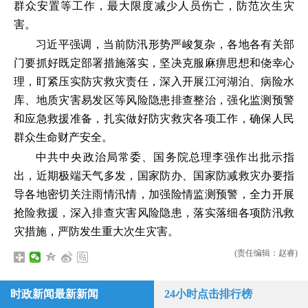
群众安置等工作，最大限度减少人员伤亡，防范次生灾
害。
习近平强调，当前防汛形势严峻复杂，各地各有关部
门要抓好既定部署措施落实，坚决克服麻痹思想和侥幸心
理，盯紧压实防灾救灾责任，深入开展江河湖泊、病险水
库、地质灾害易发区等风险隐患排查整治，强化监测预警
和应急救援准备，扎实做好防灾救灾各项工作，确保人民
群众生命财产安全。
中共中央政治局常委、国务院总理李强作出批示指
出，近期极端天气多发，国家防办、国家防减救灾办要指
导各地密切关注雨情汛情，加强险情监测预警，全力开展
抢险救援，深入排查灾害风险隐患，落实落细各项防汛救
灾措施，严防发生重大次生灾害。
(责任编辑：赵睿)
时政新闻最新新闻
24小时点击排行榜