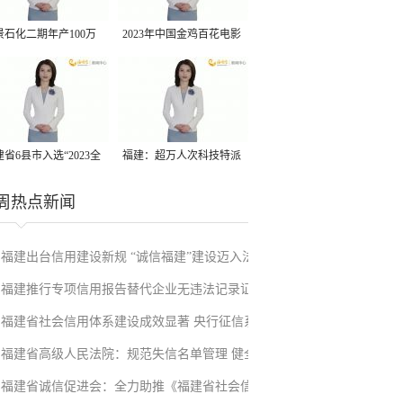
景石化二期年产100万
2023年中国金鸡百花电影
丙烷脱氢项目建成中交
节有福电影巡展31日启动
省6县市入选“2023全
福建：超万人次科技特派
县域发展潜力百强县”
员一线开展服务
周热点新闻
福建出台信用建设新规 “诚信福建”建设迈入法
福建推行专项信用报告替代企业无违法记录证
治化新阶段
福建省社会信用体系建设成效显著 央行征信系
明改革成效显著
福建省高级人民法院：规范失信名单管理 健全
统赋能实体经济
福建省诚信促进会：全力助推《福建省社会信
信用修复机制