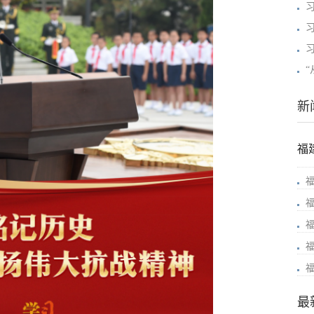
新
福
最