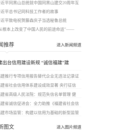
习近平同黑山总统就中国同黑山建交20周年互
习近平总书记同科技工作者的故事
习近平致电祝贺藤森庆子当选秘鲁总统
“从根本上改变了中国人民的前途命运”——
闻推荐
进入新闻频道
建出台信用建设新规 “诚信福建”建
福建推行专项信用报告替代企业无违法记录证
福建省社会信用体系建设成效显著 央行征信
福建省高级人民法院：规范失信名单管理 健
福建省诚信促进会：全力助推《福建省社会信
福建市场监管：构建以信用为基础的新型监管
新图文
进入图片频道