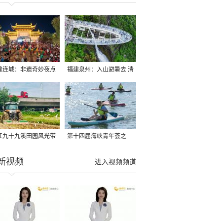
建连城：非遗奇妙夜点
福建泉州：入山避暑去 清
夏夜
凉好惬意
江九十九溪田园风光带
第十四届海峡青年荟之
亩早稻迎来成熟收割季
2026榕台青年大学生水上
新视频
进入视频频道
运动交流营