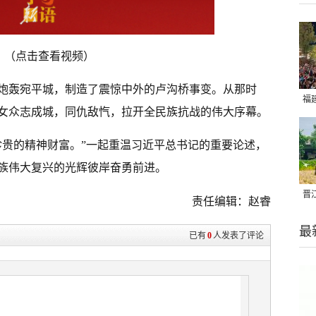
（点击查看视频）
然炮轰宛平城，制造了震惊中外的卢沟桥事变。从那时
福
女众志成城，同仇敌忾，拉开全民族抗战的伟大序幕。
亮
珍贵的精神财富。”一起重温习近平总书记的重要论述，
族伟大复兴的光辉彼岸奋勇前进。
晋
责任编辑：赵睿
千
最
已有
0
人发表了评论