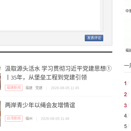
中
吨
福建
国
一
汲取源头活水 学习贯彻习近平党建思想①
丨35年，从堡垒工程到党建引领
福建新闻
福建
党建
|
2026-08-05 11:45
两岸青少年以绳会友增情谊
台湾新闻
福州
|
2026-08-05 11:48