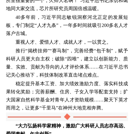
所里很重要的一个，久仰大名啊！”习近平总书记亲切和蔼
地同大家交流，芯片所研究员周国倍感温暖。
40多年前，习近平同志敏锐洞察河北正定的发展短
板，专门制定“人才九条”，一年多时间就吸引200多名人才
落户古城。
重视人才、爱惜人才、成就人才，一以贯之。
推行“揭榜挂帅”“赛马制”，完善经费“包干制”，赋予
科研人员更大自主权；破除“四唯”，建立以创新能力、质
量、实效、贡献为导向的人才评价体系……在习近平总书
记关心推动下，科技体制改革直击堵点难点。
稳定提升基本工资、加大绩效激励力度、落实科技成
果转化奖励；完善薪酬、住房、子女入学等配套支持；扩
大国家自然科学基金对青年人才资助规模……聚天下英才
而用之，让更多“千里马”在神州大地竞相奔腾。
“大力弘扬科学家精神，激励广大科研人员志存高远、
爱国奉献、矢志创新”