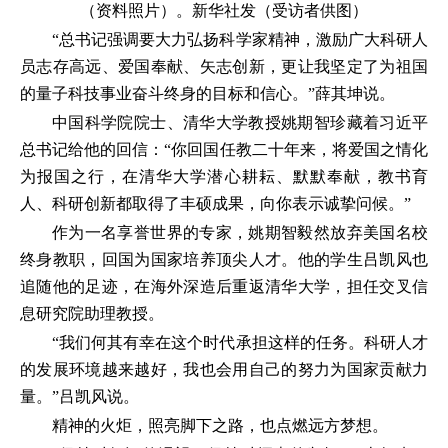
（资料照片）。新华社发（受访者供图）
“总书记强调要大力弘扬科学家精神，激励广大科研人
员志存高远、爱国奉献、矢志创新，更让我坚定了为祖国
的量子科技事业奋斗终身的目标和信心。”薛其坤说。
中国科学院院士、清华大学教授姚期智珍藏着习近平
总书记给他的回信：“你回国任教二十年来，将爱国之情化
为报国之行，在清华大学潜心耕耘、默默奉献，教书育
人、科研创新都取得了丰硕成果，向你表示诚挚问候。”
作为一名享誉世界的专家，姚期智毅然放弃美国名校
终身教职，回国为国家培养顶尖人才。他的学生吕凯风也
追随他的足迹，在海外深造后重返清华大学，担任交叉信
息研究院助理教授。
“我们何其有幸在这个时代承担这样的任务。科研人才
的发展环境越来越好，我也会用自己的努力为国家贡献力
量。”吕凯风说。
精神的火炬，照亮脚下之路，也点燃远方梦想。