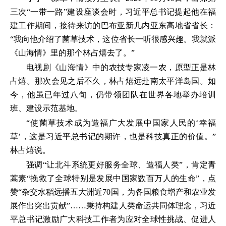
三次“一带一路”建设座谈会时，习近平总书记提起他在福
建工作期间，接待来访的巴布亚新几内亚东高地省省长：
“我向他介绍了菌草技术，这位省长一听很感兴趣。我就派
《山海情》里的那个林占熺去了。”
电视剧《山海情》中的农技专家凌一农，原型正是林
占熺。那次会见之后不久，林占熺远赴南太平洋岛国。如
今，他虽已年过八旬，仍带领团队在世界各地举办培训
班、建设示范基地。
“使菌草技术成为造福广大发展中国家人民的‘幸福
草’，这是习近平总书记的期许，也是科技真正的价值。”
林占熺说。
强调“让北斗系统更好服务全球、造福人类”，肯定青
蒿素“挽救了全球特别是发展中国家数百万人的生命”，点
赞“杂交水稻远播五大洲近70国，为各国粮食增产和农业发
展作出突出贡献”……秉持构建人类命运共同体理念，习近
平总书记激励广大科技工作者为应对全球性挑战、促进人