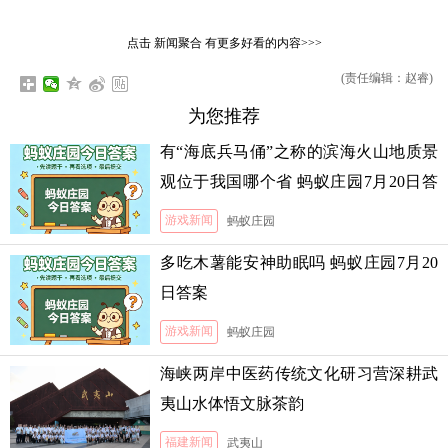
点击
新闻聚合
有更多好看的内容>>>
(责任编辑：赵睿)
为您推荐
有“海底兵马俑”之称的滨海火山地质景
观位于我国哪个省 蚂蚁庄园7月20日答
案
游戏新闻
蚂蚁庄园
多吃木薯能安神助眠吗 蚂蚁庄园7月20
日答案
游戏新闻
蚂蚁庄园
海峡两岸中医药传统文化研习营深耕武
夷山水体悟文脉茶韵
福建新闻
武夷山