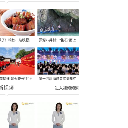
秋了！啃秋、贴秋膘、
罗源八井村：“抱石”而上
秋，福建人这样过才够
→
寻美福建 薪火映长征”主
第十四届海峡青年荟集中
新视频
活动在龙岩长汀启动
阶段活动在福州举行
进入视频频道