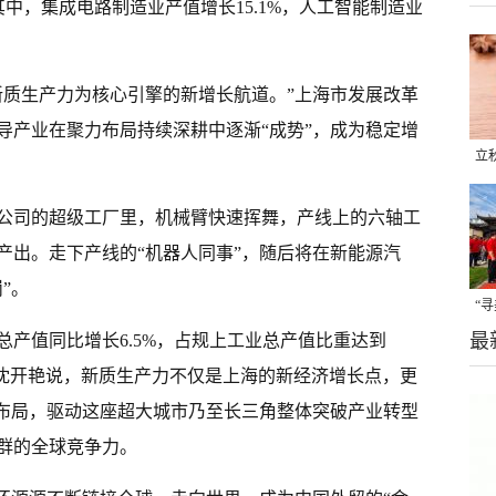
其中，集成电路制造业产值增长15.1%，人工智能制造业
新质生产力为核心引擎的新增长航道。”上海市发展改革
导产业在聚力布局持续深耕中逐渐“成势”，成为稳定增
立
晒
公司的超级工厂里，机械臂快速挥舞，产线上的六轴工
味
产出。走下产线的“机器人同事”，随后将在新能源汽
”。
“
最
业总产值同比增长6.5%，占规上工业总产值比重达到
题
长沈开艳说，新质生产力不仅是上海的新经济增长点，更
度布局，驱动这座超大城市乃至长三角整体突破产业转型
群的全球竞争力。