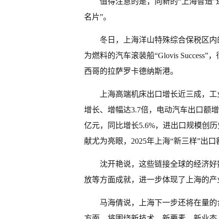
值得注意的是，向新的“上海智造
名片”。
冬日，上海洋山特殊综合保税区内
为燃料的汽车滚装船“Glovis Succ
西哥的拉萨罗卡德纳斯港。
上海高端机床出口增长近三成，工
增长、增幅达3.7倍，电动汽车出口额增长
亿元，同比增长5.6%，进出口规模创历
献尤为亮眼，2025年上海“新三样”出口额
沈开艳说，这些链接全球的经济好
放等方面成就，进一步体现了上海的产
马海倩说，上海下一步还将在量的
方面，将围绕新技术、新要素、新业态