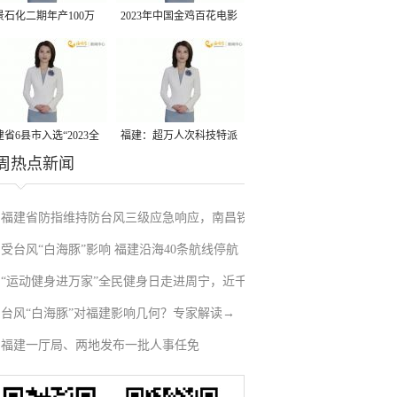
景石化二期年产100万
2023年中国金鸡百花电影
丙烷脱氢项目建成中交
节有福电影巡展31日启动
省6县市入选“2023全
福建：超万人次科技特派
周热点新闻
县域发展潜力百强县”
员一线开展服务
福建省防指维持防台风三级应急响应，南昌铁
受台风“白海豚”影响 福建沿海40条航线停航
路停运部分旅客列车→
“运动健身进万家”全民健身日走进周宁，近千
台风“白海豚”对福建影响几何？专家解读→
人徒步云端
福建一厅局、两地发布一批人事任免