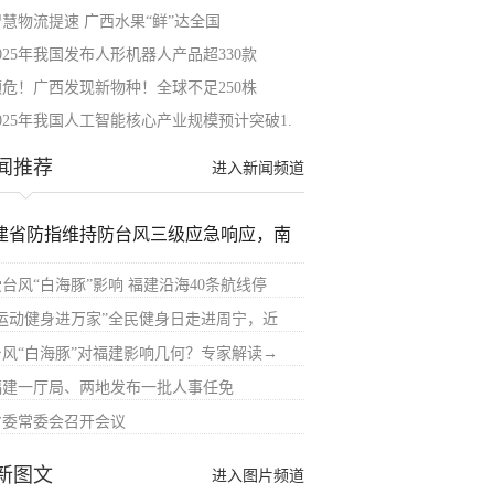
智慧物流提速 广西水果“鲜”达全国
025年我国发布人形机器人产品超330款
濒危！广西发现新物种！全球不足250株
2025年我国人工智能核心产业规模预计突破1.
闻推荐
进入新闻频道
建省防指维持防台风三级应急响应，南
受台风“白海豚”影响 福建沿海40条航线停
“运动健身进万家”全民健身日走进周宁，近
台风“白海豚”对福建影响几何？专家解读→
福建一厅局、两地发布一批人事任免
省委常委会召开会议
新图文
进入图片频道