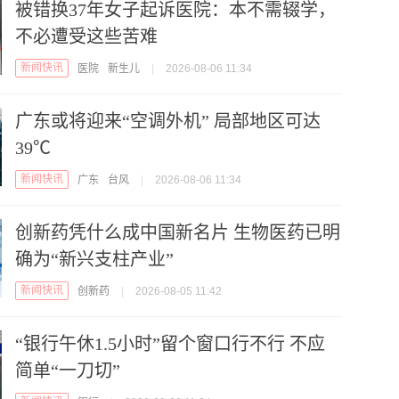
被错换37年女子起诉医院：本不需辍学，
不必遭受这些苦难
新闻快讯
医院
新生儿
|
2026-08-06 11:34
广东或将迎来“空调外机” 局部地区可达
39℃
新闻快讯
广东
台风
|
2026-08-06 11:34
创新药凭什么成中国新名片 生物医药已明
确为“新兴支柱产业”
新闻快讯
创新药
|
2026-08-05 11:42
“银行午休1.5小时”留个窗口行不行 不应
简单“一刀切”