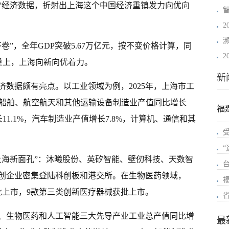
“新”经济数据，折射出上海这个中国经济重镇发力向优向
2
答卷”，全年GDP突破5.67万亿元，按不变价格计算，同
体量上，上海向新向优着力。
新
数据颇有亮点。以工业领域为例，2025年，上海市工
、船舶、航空航天和其他运输设备制造业产值同比增长
福
11.1%，汽车制造业产值增长7.8%，计算机、通信和其
上海新面孔”：沐曦股份、英矽智能、壁仞科技、天数智
创企业密集登陆科创板和港交所。在生物医药领域，
获批上市，9款第三类创新医疗器械获批上市。
路、生物医药和人工智能三大先导产业工业总产值同比增
最