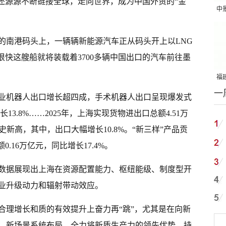
”还源源不断链接全球，走向世界，成为中国外贸的“金
中
吨
的南港码头上，一辆辆新能源汽车正从码头开上以LNG
ess”，很快这艘船就将装载着3700多辆中国出口的汽车前往墨
福建
一
国
业机器人出口增长超四成，手术机器人出口呈现爆发式
13.8%……2025年，上海实现货物进出口总额4.51万
史新高，其中，出口大幅增长10.8%。“新三样”产品贡
0.16万亿元，同比增长17.4%。
数据展现出上海在资源配置能力、枢纽能级、制度型开
业升级动力和辐射带动效应。
合理增长和质的有效提升上奋力再“跳”，尤其是在向新
、新场景系统布局，全力将新质生产力的领先优势，持