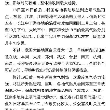
强、影响时间较短，整体难改回暖大趋势。
18日至19日前后，我国各地将陆续达到近期气温顶
点，东北、江淮、江南等地气温偏高幅度最大，偏高10℃
左右，长江中下游多地的温暖程度如同回到11月上旬，甚
至10月下旬。大城市中，南京和长沙19日的最高气温分别
可达20℃和22℃，比常年12月中旬偏高12℃左右，暖意12
月中旬少见。
不过，我国大部地区白天暖意十足，早晚时段仍旧寒
意在线。本周，太原、郑州、武汉、合肥、南京、杭州、
南昌、长沙等多地最大昼夜温差可达15℃以上，合肥甚至
可超20℃，早晚时段出行仍需持续做好保暖措施。
预计19日后，将有新冷空气到场，这股冷空气势力较
强，将阻断升温进程。届时，各地气温又会回落至正常或
偏低水平，偏高越明显的地方降温幅度也就越大，东北、
江南多地将上演气温“大跳水”。像长春19日最高气温4℃，
但21日将暴跌至-9℃，冷暖变化较大，公众需及时关注气