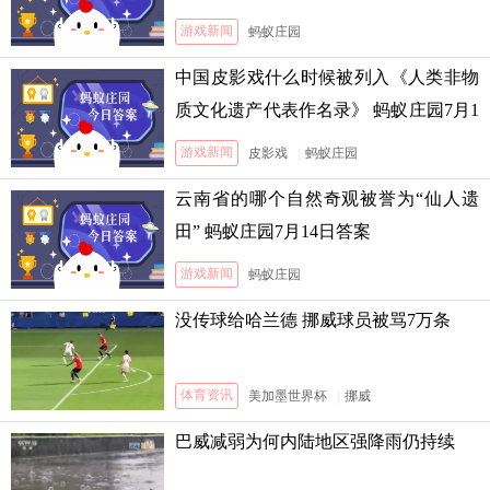
游戏新闻
蚂蚁庄园
中国皮影戏什么时候被列入《人类非物
质文化遗产代表作名录》 蚂蚁庄园7月1
3日答案
游戏新闻
皮影戏
|
蚂蚁庄园
云南省的哪个自然奇观被誉为“仙人遗
田” 蚂蚁庄园7月14日答案
游戏新闻
蚂蚁庄园
没传球给哈兰德 挪威球员被骂7万条
体育资讯
美加墨世界杯
|
挪威
巴威减弱为何内陆地区强降雨仍持续