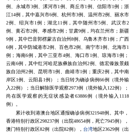
例、永城市3例、漯河市1例、商丘市1例、信阳市1例；浙
江14例，其中嘉兴市6例、杭州市3例、温州市2例、丽水市
2例、绍兴市1例；湖北11例，其中随州市5例、武汉市2
例、黄石市2例、孝感市2例；甘肃9例，均在兰州市；新疆
9例，其中巴音郭楞蒙古自治州8例、乌鲁木齐市1例；广西
6例，其中防城港市2例、百色市2例、南宁市1例、北海市1
例；海南6例，其中三亚市4例、海口市1例、琼海市1例；
云南6例，其中红河哈尼族彝族自治州2例、德宏傣族景颇
族自治州2例、昆明市1例、曲靖市1例；重庆2例，其中南
岸区1例、云阳县1例）；当日转为确诊病例66例（境外输
入22例）；当日解除医学观察2973例（境外输入122例）；
尚在医学观察的无症状感染者63886例（境外输入1118
例）。
累计收到港澳台地区通报确诊病例321948例。其中，
香港特别行政区298237例（出院48654例，死亡7945例），
澳门特别行政区82例（出院82例），
台湾
地区23629例（出