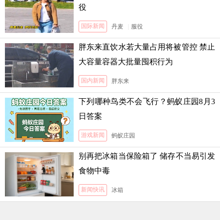
役
国际新闻
丹麦
|
服役
胖东来直饮水若大量占用将被管控 禁止
大容量容器大批量囤积行为
国内新闻
胖东来
下列哪种鸟类不会飞行？蚂蚁庄园8月3
日答案
游戏新闻
蚂蚁庄园
别再把冰箱当保险箱了 储存不当易引发
食物中毒
新闻快讯
冰箱