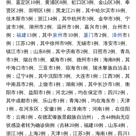
例、嘉定区10例、黄浦区8例、虹口区3例、金山区3例、奉
贤区2例、崇明区1例；黑龙江21例，其中哈尔滨市16例、
佳木斯市5例；浙江14例，其中杭州市3例、金华市3例、宁
波市3例、湖州市2例、温州市1例、嘉兴市1例、台州市1
例；
福建
13例，其中
泉州
市10例、
厦门
市2例、
漳州
市1
例；江苏12例，其中徐州市9例、无锡市1例、淮安市1例、
镇江市1例；山东8例，其中济南市2例、日照市2例、青岛
市1例、烟台市1例、威海市1例、德州市1例；海南8例，其
中海口市5例、三亚市1例、琼海市1例、陵水黎族自治县1
例；辽宁4例，其中沈阳市3例、大连市1例；江西3例，其
中南昌市2例、上饶市1例；湖南3例，其中长沙市1例、衡
阳市1例、益阳市1例；河北2例，均在保定市；四川2例，
其中成都市1例、乐山市1例；青海2例，均在海东市；天津
1例，在河东区；安徽1例，在淮南市；河南1例，在信阳
市；云南1例，在德宏傣族景颇族自治州），含44例由无症
状感染者转为确诊病例（吉林20例，福建10例，山东4例，
浙江3例，上海2例，天津1例，江苏1例，海南1例，四川1