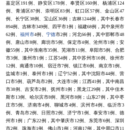
嘉定区191例、静安区178例、奉贤区160例、杨浦区124
例、青浦区87例、崇明区83例、虹口区57例、金山区47
例、长宁区38例、宝山区36例；吉林1244例，其中长春市
894例、吉林市349例、四平市1例；福建68例，其中泉州市
62例、
福州市
4例、
宁德
市2例；河北66例，其中邯郸市48
例、唐山市8例、廊坊市5例、保定市4例、沧州市1例；安
徽55例，其中淮南市35例、芜湖市11例、阜阳市5例、合肥
市3例、滁州市1例；江苏54例，其中苏州市16例、徐州市
12例、南通市10例、宿迁市7例、镇江市6例、南京市1例、
盐城市1例、泰州市1例；辽宁52例，其中沈阳市44例、营
口市5例、葫芦岛市2例、大连市1例；江西41例，其中南昌
市38例、吉安市2例、抚州市1例；黑龙江29例，其中佳木
斯市13例、哈尔滨市8例、黑河市8例；山东27例，其中枣
庄市5例、济南市4例、聊城市4例、滨州市4例、临沂市3
例、青岛市2例、日照市2例、济宁市1例、泰安市1例、德
州市1例；广东22例，其中肇庆市12例、东莞市6例、深圳
市2例、珠海市1例、佛山市1例；河南17例，其中周口市11