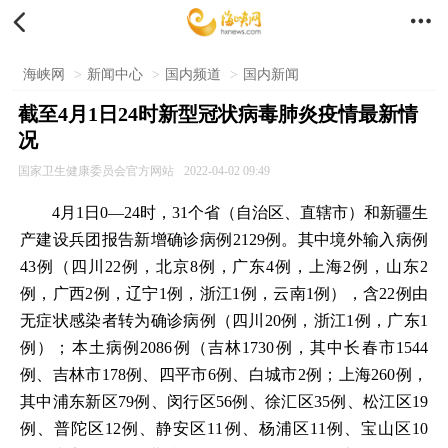


海峡网
>
新闻中心
>
国内频道
>
国内新闻
截至4月1日24时新型冠状病毒肺炎疫情最新情
况
国家卫生健康委员会官方网站
2022-04-02 09:49
4月1日0—24时，31个省（自治区、直辖市）和新疆生
产建设兵团报告新增确诊病例2129例。其中境外输入病例
43例（四川22例，北京8例，广东4例，上海2例，山东2
例，广西2例，辽宁1例，浙江1例，云南1例），含22例由
无症状感染者转为确诊病例（四川20例，浙江1例，广东1
例）；本土病例2086例（吉林1730例，其中长春市1544
例、吉林市178例、四平市6例、白城市2例；上海260例，
其中浦东新区79例、闵行区56例、徐汇区35例、松江区19
例、普陀区12例、静安区11例、杨浦区11例、宝山区10