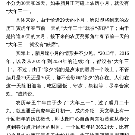
小分为30天和29天。如果腊月正巧碰上农历小月，就没有
“大年三十”。
具体来说，由于恰逢29天的小月，所以即将到来的农
历壬寅虎年春节前一天的“大年三十”就被“省略”了；由于
是恰逢30天的大月，接下来的农历癸卯兔年春节前一天的
“大年三十”就没有“缺席”。
实际上，腊月逢小月的情形并不少见。“2013年、2016
年，以及从2025年到2029年的连续5年，都没有‘大年三
十’。不过，由于‘除夕’指的是岁末的最后一个晚上，不管
腊月是29天还是30天，都不会影响‘除夕’的存在。人们在
这一天除旧迎新，吃团圆饭，守岁，祭祖等，尽享合家
欢。”成灼说。
农历辛丑牛年由于少了“大年三十”，过了腊月二十
九，就直通壬寅虎年正月初一。成灼介绍，天文学上有一
个回归年的历法概念，即太阳中心自西向东沿黄道从春分
点到春分点所经历的时间。一个回归年约365.24天，比有