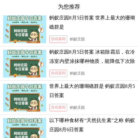
为您推荐
蚂蚁庄园8月5日答案 世界上最大的珊瑚
礁群是
游戏新闻
蚂蚁庄园
蚂蚁庄园8月5日答案 冰箱除霜后，在冷
冻室内壁涂抹哪种物质，能降低下次除
霜的难度
游戏新闻
蚂蚁庄园
世界上最大的珊瑚礁群是 蚂蚁庄园8月5
日答案
游戏新闻
蚂蚁庄园
以下哪种食材有“天然抗生素”之称 蚂蚁
庄园8月6日答案