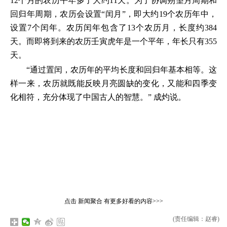
12个月的农历平年多了大约11天。为了协调朔望月周期和
回归年周期，农历会设置“闰月”，即大约19个农历年中，
设置7个闰年。农历闰年包含了13个农历月，长度约384
天。而即将到来的农历壬寅虎年是一个平年，年长只有355
天。
“通过置闰，农历年的平均长度和回归年基本相等。这
样一来，农历就既能反映月亮圆缺的变化，又能和四季变
化相符，充分体现了中国古人的智慧。” 成灼说。
点击
新闻聚合
有更多好看的内容>>>
(责任编辑：赵睿)