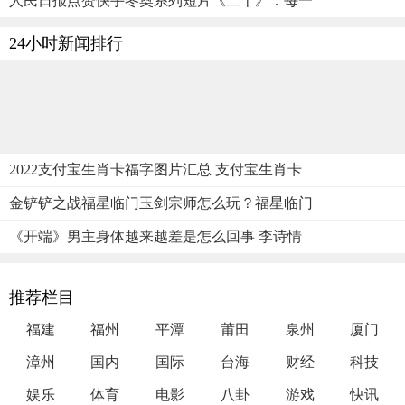
人民日报点赞快手冬奥系列短片《二十》：每一
24小时新闻排行
2022支付宝生肖卡福字图片汇总 支付宝生肖卡
金铲铲之战福星临门玉剑宗师怎么玩？福星临门
《开端》男主身体越来越差是怎么回事 李诗情
推荐栏目
福建
福州
平潭
莆田
泉州
厦门
漳州
国内
国际
台海
财经
科技
娱乐
体育
电影
八卦
游戏
快讯