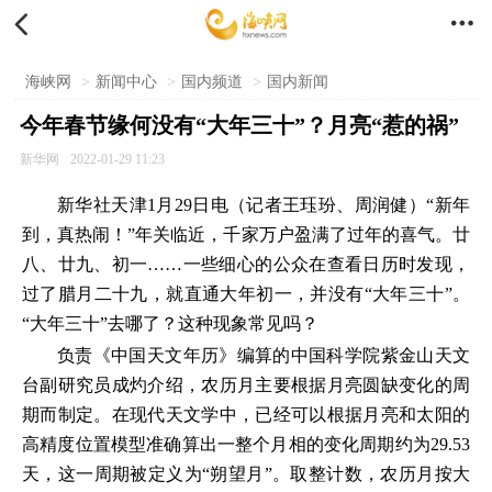


海峡网
>
新闻中心
>
国内频道
>
国内新闻
今年春节缘何没有“大年三十”？月亮“惹的祸”
新华网
2022-01-29 11:23
新华社天津1月29日电（记者王珏玢、周润健）“新年
到，真热闹！”年关临近，千家万户盈满了过年的喜气。廿
八、廿九、初一……一些细心的公众在查看日历时发现，
过了腊月二十九，就直通大年初一，并没有“大年三十”。
“大年三十”去哪了？这种现象常见吗？
负责《中国天文年历》编算的中国科学院紫金山天文
台副研究员成灼介绍，农历月主要根据月亮圆缺变化的周
期而制定。在现代天文学中，已经可以根据月亮和太阳的
高精度位置模型准确算出一整个月相的变化周期约为29.53
天，这一周期被定义为“朔望月”。取整计数，农历月按大