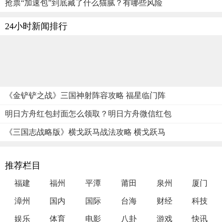
抢票“加速包”到底藏了什么猫腻？有哪些风险
24小时新闻排行
《金铲铲之战》三国神射阵容攻略 福星临门阵
明日方舟红包封面怎么领取？明日方舟微信红包
《三国志战略版》横戈跃马战法攻略 横戈跃马
推荐栏目
福建
福州
平潭
莆田
泉州
厦门
漳州
国内
国际
台海
财经
科技
娱乐
体育
电影
八卦
游戏
快讯