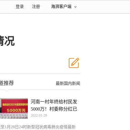
登录
注册
海湃客户端
情况
道推荐
最新国内新闻
河南一村年终给村民发
5000万！村委称分红已
2022-01-29
20
截至1月28日24时新型冠状病毒肺炎疫情最新