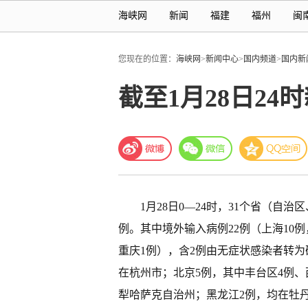
海峡网
新闻
福建
福州
闽
您现在的位置：
海峡网
>
新闻中心
>
国内频道
>
国内新
截至1月28日2
1月28日0—24时，31个省（自
例。其中境外输入病例22例（上海10例
重庆1例），含2例由无症状感染者转为
在杭州市；北京5例，其中丰台区4例、
犁哈萨克自治州；黑龙江2例，均在牡