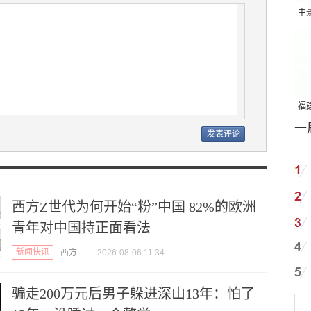
中
吨
福建
一
国
西方Z世代为何开始“粉”中国 82%的欧洲
青年对中国持正面看法
新闻快讯
西方
|
2026-08-06 11:34
骗走200万元后男子躲进深山13年：怕了