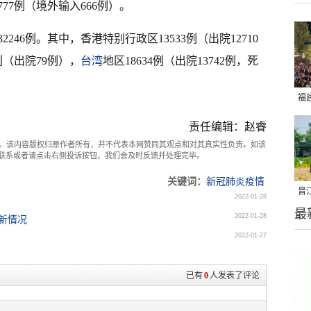
77例（境外输入666例）。
46例。其中，香港特别行政区13533例（出院12710
例（出院79例），
台湾
地区18634例（出院13742例，死
福
亮
责任编辑：赵睿
。该内容版权归原作者所有，并不代表本网赞同其观点和对其真实性负责。如该
com联系或者请点击右侧投诉按钮，我们会及时反馈并处理完毕。
关键词：
新冠肺炎疫情
晋
2022-01-28
最
千
2022-01-28
最新情况
2022-01-27
已有
0
人发表了评论