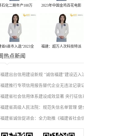
景石化二期年产100万
2023年中国金鸡百花电影
丙烷脱氢项目建成中交
节有福电影巡展31日启动
省6县市入选“2023全
福建：超万人次科技特派
周热点新闻
县域发展潜力百强县”
员一线开展服务
福建出台信用建设新规 “诚信福建”建设迈入法
福建推行专项信用报告替代企业无违法记录证
治化新阶段
福建省社会信用体系建设成效显著 央行征信系
明改革成效显著
福建省高级人民法院：规范失信名单管理 健全
统赋能实体经济
福建省诚信促进会：全力助推《福建省社会信
信用修复机制
用条例》落地见效