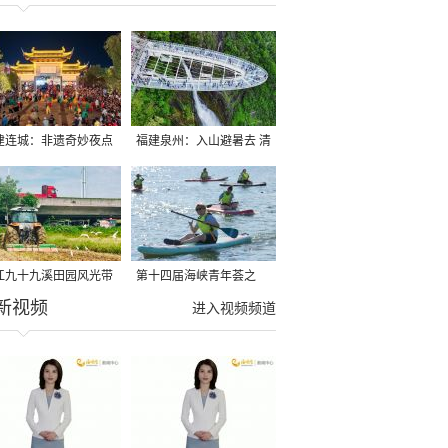
建连城：非遗奇妙夜点
福建泉州：入山避暑去 清
夏夜
凉好惬意
江九十九溪田园风光带
第十四届海峡青年荟之
新视频
亩早稻迎来成熟收割季
2026榕台青年大学生水上
进入视频频道
运动交流营