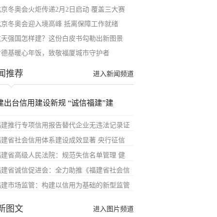
北京冬奥会火炬传递2月2日启动 覆盖三大赛
北京冬奥会迎入境高峰 抵离保障工作就绪
航天强国怎样建？这份白皮书勾勒出新图景
肯德基暖心年饭，致敬福厦城市守护者
闻推荐
进入新闻频道
建出台信用建设新规 “诚信福建”建
福建推行专项信用报告替代企业无违法记录证
福建省社会信用体系建设成效显著 央行征信
福建省高级人民法院：规范失信名单管理 健
福建省诚信促进会：全力助推《福建省社会信
福建市场监管：构建以信用为基础的新型监管
新图文
进入图片频道