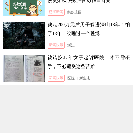
恢复柔软 蚂蚁庄园8月8日答案
游戏新闻
蚂蚁庄园
骗走200万元后男子躲进深山13年：怕
了13年，没睡过一个整觉
新闻快讯
浙江
被错换37年女子起诉医院：本不需辍
学，不必遭受这些苦难
新闻快讯
医院
|
新生儿