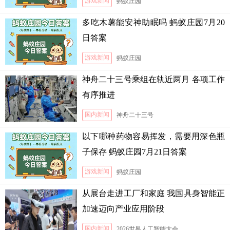
游戏新闻
蚂蚁庄园
多吃木薯能安神助眠吗 蚂蚁庄园7月20
日答案
游戏新闻
蚂蚁庄园
神舟二十三号乘组在轨近两月 各项工作
有序推进
国内新闻
神舟二十三号
以下哪种药物容易挥发，需要用深色瓶
子保存 蚂蚁庄园7月21日答案
游戏新闻
蚂蚁庄园
从展台走进工厂和家庭 我国具身智能正
加速迈向产业应用阶段
国内新闻
2026世界人工智能大会