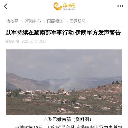


海峡网
>
新闻中心
>
国际频道
>
国际新闻
以军持续在黎南部军事行动 伊朗军方发声警告
央视新闻
2026-06-17 09:17
△黎巴嫩南部（资料图）
当地时间16日，伊朗武装部队哈塔姆安比亚中央总部