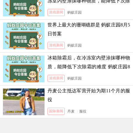
冻室内壁涂抹哪种物质，能降低下次除
霜的难度
游戏新闻
蚂蚁庄园
世界上最大的珊瑚礁群是 蚂蚁庄园8月5
日答案
游戏新闻
蚂蚁庄园
冰箱除霜后，在冷冻室内壁涂抹哪种物
质，能降低下次除霜的难度 蚂蚁庄园8
月5日答案
游戏新闻
蚂蚁庄园
丹麦公主抵达军营开始为期11个月的服
役
国际新闻
丹麦
|
服役