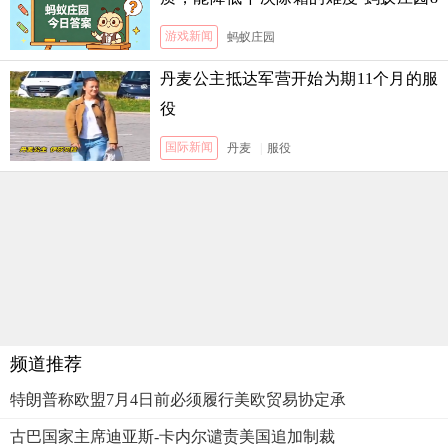
月5日答案
游戏新闻
蚂蚁庄园
丹麦公主抵达军营开始为期11个月的服
役
国际新闻
丹麦
|
服役
频道推荐
特朗普称欧盟7月4日前必须履行美欧贸易协定承
古巴国家主席迪亚斯-卡内尔谴责美国追加制裁