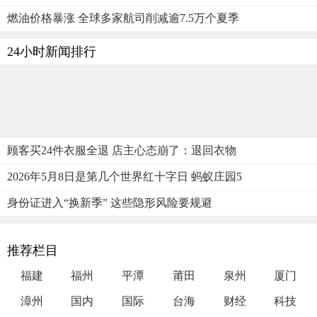
燃油价格暴涨 全球多家航司削减逾7.5万个夏季
24小时新闻排行
顾客买24件衣服全退 店主心态崩了：退回衣物
2026年5月8日是第几个世界红十字日 蚂蚁庄园5
身份证进入“换新季” 这些隐形风险要规避
推荐栏目
福建
福州
平潭
莆田
泉州
厦门
漳州
国内
国际
台海
财经
科技