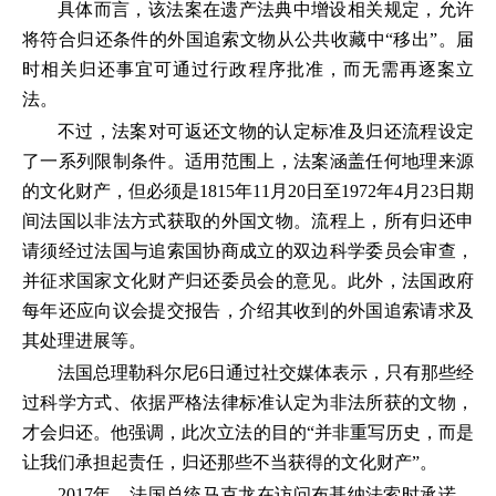
具体而言，该法案在遗产法典中增设相关规定，允许
将符合归还条件的外国追索文物从公共收藏中“移出”。届
时相关归还事宜可通过行政程序批准，而无需再逐案立
法。
不过，法案对可返还文物的认定标准及归还流程设定
了一系列限制条件。适用范围上，法案涵盖任何地理来源
的文化财产，但必须是1815年11月20日至1972年4月23日期
间法国以非法方式获取的外国文物。流程上，所有归还申
请须经过法国与追索国协商成立的双边科学委员会审查，
并征求国家文化财产归还委员会的意见。此外，法国政府
每年还应向议会提交报告，介绍其收到的外国追索请求及
其处理进展等。
法国总理勒科尔尼6日通过社交媒体表示，只有那些经
过科学方式、依据严格法律标准认定为非法所获的文物，
才会归还。他强调，此次立法的目的“并非重写历史，而是
让我们承担起责任，归还那些不当获得的文化财产”。
2017年，法国总统马克龙在访问布基纳法索时承诺，