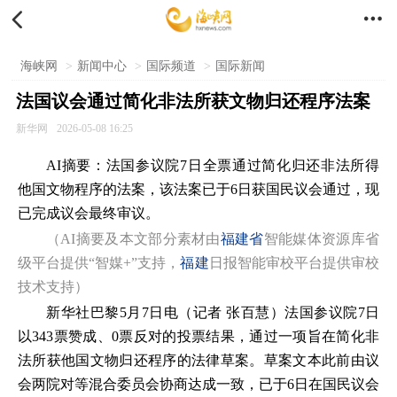


海峡网
>
新闻中心
>
国际频道
>
国际新闻
法国议会通过简化非法所获文物归还程序法案
新华网
2026-05-08 16:25
AI摘要：法国参议院7日全票通过简化归还非法所得
他国文物程序的法案，该法案已于6日获国民议会通过，现
已完成议会最终审议。
（AI摘要及本文部分素材由
福建省
智能媒体资源库省
级平台提供“智媒+”支持，
福建
日报智能审校平台提供审校
技术支持）
新华社巴黎5月7日电（记者 张百慧）法国参议院7日
以343票赞成、0票反对的投票结果，通过一项旨在简化非
法所获他国文物归还程序的法律草案。草案文本此前由议
会两院对等混合委员会协商达成一致，已于6日在国民议会