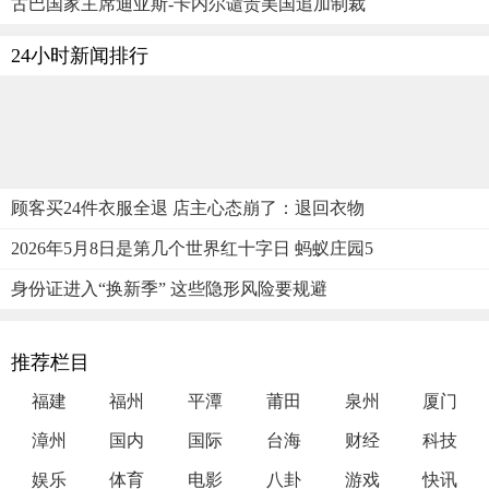
古巴国家主席迪亚斯-卡内尔谴责美国追加制裁
24小时新闻排行
顾客买24件衣服全退 店主心态崩了：退回衣物
2026年5月8日是第几个世界红十字日 蚂蚁庄园5
身份证进入“换新季” 这些隐形风险要规避
推荐栏目
福建
福州
平潭
莆田
泉州
厦门
漳州
国内
国际
台海
财经
科技
娱乐
体育
电影
八卦
游戏
快讯