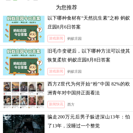
为您推荐
以下哪种食材有“天然抗生素”之称 蚂蚁
庄园8月6日答案
游戏新闻
蚂蚁庄园
旧毛巾变硬后，以下哪种方法可以使其
恢复柔软 蚂蚁庄园8月8日答案
游戏新闻
蚂蚁庄园
西方Z世代为何开始“粉”中国 82%的欧
洲青年对中国持正面看法
新闻快讯
西方
骗走200万元后男子躲进深山13年：怕
了13年，没睡过一个整觉