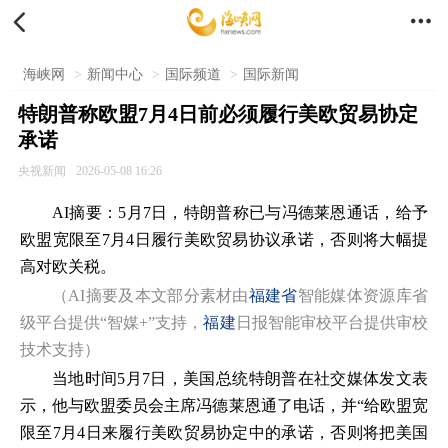


海峡网
>
新闻中心
>
国际频道
>
国际新闻
特朗普称欧盟7月4日前必须履行美欧贸易协定
承诺
央视新闻
2026-05-08 16:26
AI摘要：5月7日，特朗普称已与冯德莱恩通话，给予
欧盟宽限至7月4日履行美欧贸易协议承诺，否则将大幅提
高对欧关税。
（AI摘要及本文部分素材由
福建省
智能媒体资源库省
级平台提供“智媒+”支持，
福建
日报智能审校平台提供审校
技术支持）
当地时间5月7日，美国总统特朗普在社交媒体发文表
示，他与欧盟委员会主席冯德莱恩通了电话，并“给欧盟宽
限至7月4日来履行美欧贸易协定中的承诺，否则将把美国