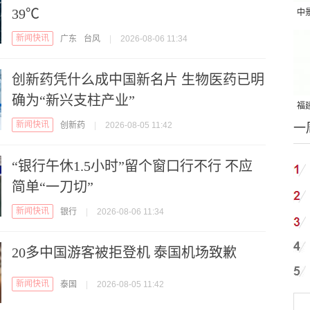
39℃
中
吨
新闻快讯
广东
台风
|
2026-08-06 11:34
创新药凭什么成中国新名片 生物医药已明
确为“新兴支柱产业”
福建
新闻快讯
创新药
|
2026-08-05 11:42
一
国
“银行午休1.5小时”留个窗口行不行 不应
简单“一刀切”
新闻快讯
银行
|
2026-08-06 11:34
20多中国游客被拒登机 泰国机场致歉
新闻快讯
泰国
|
2026-08-05 11:42