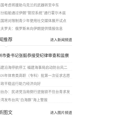
美国考虑将援助乌克兰的武器转至中东
部分船舶通过伊朗“管控系统”通行霍尔木兹
英国将对限制青少年使用社交媒体展开试点
拉夫罗夫：俄罗斯未向伊朗提供情报信息
闻推荐
进入新闻频道
州市委书记张毅恭接受纪律审查和监察
福建沿海停航停工 福建海事局启动防台风二
2026年体育类高职（专科）批第一次征求志愿
财政平稳运行助力经济向好
国台办：民进党当局倒行逆施锁不住台青求发
台湾发布台风“白海豚”海上警报
新图文
进入图片频道