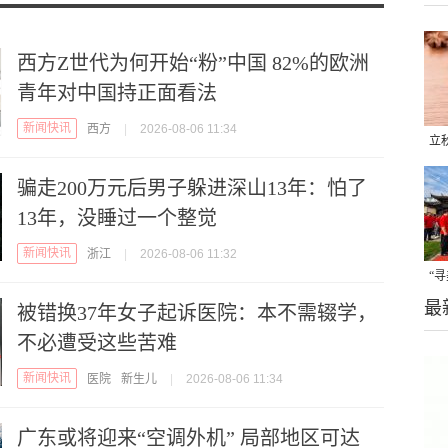
西方Z世代为何开始“粉”中国 82%的欧洲
青年对中国持正面看法
新闻快讯
西方
|
2026-08-06 11:34
立
晒
骗走200万元后男子躲进深山13年：怕了
味
13年，没睡过一个整觉
新闻快讯
浙江
|
2026-08-06 11:32
“
最
题
被错换37年女子起诉医院：本不需辍学，
不必遭受这些苦难
新闻快讯
医院
新生儿
|
2026-08-06 11:34
广东或将迎来“空调外机” 局部地区可达