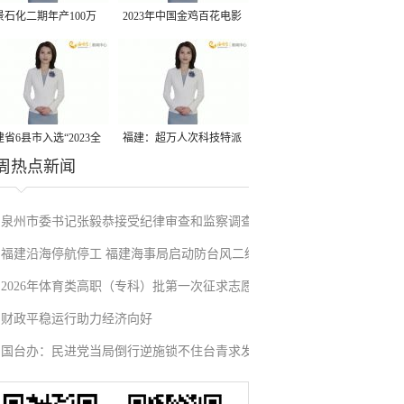
景石化二期年产100万
2023年中国金鸡百花电影
丙烷脱氢项目建成中交
节有福电影巡展31日启动
省6县市入选“2023全
福建：超万人次科技特派
周热点新闻
县域发展潜力百强县”
员一线开展服务
泉州市委书记张毅恭接受纪律审查和监察调查
福建沿海停航停工 福建海事局启动防台风二级
2026年体育类高职（专科）批第一次征求志愿
应急响应
财政平稳运行助力经济向好
填报
国台办：民进党当局倒行逆施锁不住台青求发
展的心