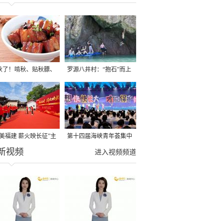
秋了！啃秋、贴秋膘、
罗源八井村：“抱石”而上
秋，福建人这样过才够
→
寻美福建 薪火映长征”主
第十四届海峡青年荟集中
新视频
活动在龙岩长汀启动
阶段活动在福州举行
进入视频频道