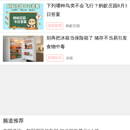
下列哪种鸟类不会飞行？蚂蚁庄园8月3
日答案
游戏新闻
蚂蚁庄园
别再把冰箱当保险箱了 储存不当易引发
食物中毒
新闻快讯
冰箱
频道推荐