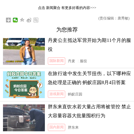
点击
新闻聚合
有更多好看的内容>>>
(责任编辑：唐秀敏)
为您推荐
丹麦公主抵达军营开始为期11个月的服
役
国际新闻
丹麦
|
服役
在旅行途中发生关节扭伤，以下哪种应
急处理是正确的 蚂蚁庄园8月4日答案
游戏新闻
蚂蚁庄园
胖东来直饮水若大量占用将被管控 禁止
大容量容器大批量囤积行为
国内新闻
胖东来