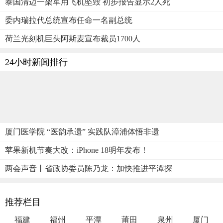
泰国清迈一架军用飞机坠毁 初步报告显示2人死
委内瑞拉代总统宣布任命一名副总统
荷兰光刻机巨头阿斯麦宣布裁员1700人
24小时新闻排行
厦门医学院 “医韵承遗” 实践队漳浦体悟非遗
苹果新机节奏大改：iPhone 18明年发布！
两会声音丨省政协委员陈乃龙：加快推进平潭探
推荐栏目
福建
福州
平潭
莆田
泉州
厦门