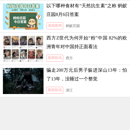
以下哪种食材有“天然抗生素”之称 蚂蚁
庄园8月6日答案
游戏新闻
蚂蚁庄园
西方Z世代为何开始“粉”中国 82%的欧
洲青年对中国持正面看法
新闻快讯
西方
骗走200万元后男子躲进深山13年：怕
了13年，没睡过一个整觉
新闻快讯
浙江