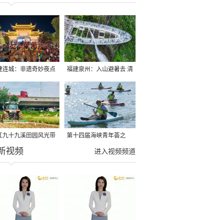
建连城：非遗奇妙夜点
福建泉州：入山避暑去 清
夏夜
凉好惬意
江九十九溪田园风光带
第十四届海峡青年荟之
新视频
亩早稻迎来成熟收割季
2026榕台青年大学生水上
进入视频频道
运动交流营