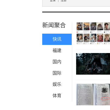
登录
|
注册
新闻聚合
快讯
福建
国内
国际
娱乐
体育