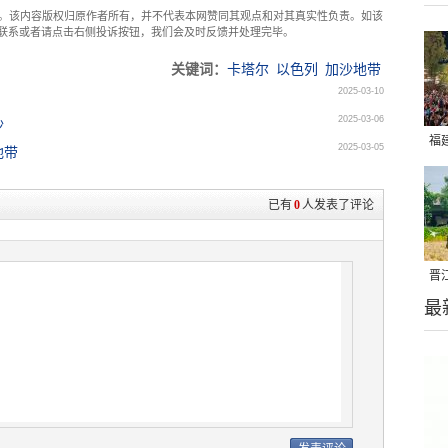
。该内容版权归原作者所有，并不代表本网赞同其观点和对其真实性负责。如该
com联系或者请点击右侧投诉按钮，我们会及时反馈并处理完毕。
关键词：
卡塔尔
以色列
加沙地带
2025-03-10
2025-03-06
沙
福
2025-03-05
地带
亮
已有
0
人发表了评论
晋
最
千