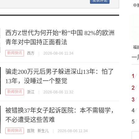
中
吨
西方Z世代为何开始“粉”中国 82%的欧洲
青年对中国持正面看法
福建
新闻快讯
西方
|
2026-08-06 11:34
一
国
骗走200万元后男子躲进深山13年：怕了
13年，没睡过一个整觉
新闻快讯
浙江
|
2026-08-06 11:32
被错换37年女子起诉医院：本不需辍学，
不必遭受这些苦难
新闻快讯
医院
新生儿
|
2026-08-06 11:34