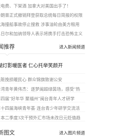
涨电费、下架酒 加拿大对美国出手了！
特朗普正式撤销拜登获取总统每日简报的权限
北海撞船事故停止搜救 涉事油轮由美方租用
尼日尔和加纳领导人表示将携手打击恐怖主义
闻推荐
进入新闻频道
湖灯影暖医者 仁心托举笑颜开
追赃挽损暖民心 群众锦旗致谢公安
台湾青年黄伟杰：逐梦闽超绿茵场，感受“热
第四届“好年华 聚福州”闽台青年人才研学
第十四届海峡青年荟·连台青少年研学交流活
日本二季度3次干预外汇市场未改日元贬值趋
新图文
进入图片频道