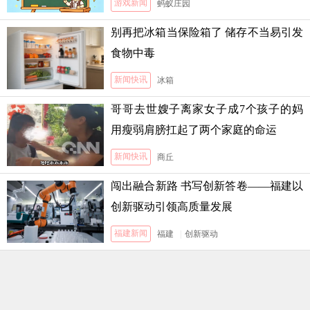
游戏新闻
蚂蚁庄园
别再把冰箱当保险箱了 储存不当易引发
食物中毒
新闻快讯
冰箱
哥哥去世嫂子离家女子成7个孩子的妈
用瘦弱肩膀扛起了两个家庭的命运
新闻快讯
商丘
闯出融合新路 书写创新答卷——福建以
创新驱动引领高质量发展
福建新闻
福建
|
创新驱动