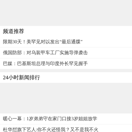
频道推荐
限期30天！美罕见对以发出“最后通牒”
俄国防部：对乌装甲车工厂实施导弹袭击
巴媒：巴基斯坦总理与印度外长罕见握手
24小时新闻排行
暖心一幕：1岁弟弟守在家门口接3岁姐姐放学
杜华怼旗下艺人:你不火还怪我？又不是我不火