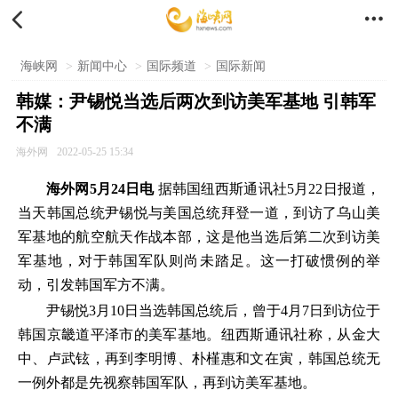


海峡网
>
新闻中心
>
国际频道
>
国际新闻
韩媒：尹锡悦当选后两次到访美军基地 引韩军
不满
海外网
2022-05-25 15:34
海外网5月24日电
据韩国纽西斯通讯社5月22日报道，
当天韩国总统尹锡悦与美国总统拜登一道，到访了乌山美
军基地的航空航天作战本部，这是他当选后第二次到访美
军基地，对于韩国军队则尚未踏足。这一打破惯例的举
动，引发韩国军方不满。
尹锡悦3月10日当选韩国总统后，曾于4月7日到访位于
韩国京畿道平泽市的美军基地。纽西斯通讯社称，从金大
中、卢武铉，再到李明博、朴槿惠和文在寅，韩国总统无
一例外都是先视察韩国军队，再到访美军基地。