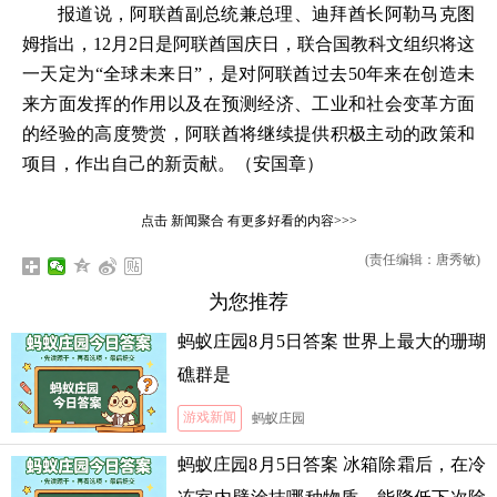
报道说，阿联酋副总统兼总理、迪拜酋长阿勒马克图
姆指出，12月2日是阿联酋国庆日，联合国教科文组织将这
一天定为“全球未来日”，是对阿联酋过去50年来在创造未
来方面发挥的作用以及在预测经济、工业和社会变革方面
的经验的高度赞赏，阿联酋将继续提供积极主动的政策和
项目，作出自己的新贡献。（安国章）
点击
新闻聚合
有更多好看的内容>>>
(责任编辑：唐秀敏)
为您推荐
蚂蚁庄园8月5日答案 世界上最大的珊瑚
礁群是
游戏新闻
蚂蚁庄园
蚂蚁庄园8月5日答案 冰箱除霜后，在冷