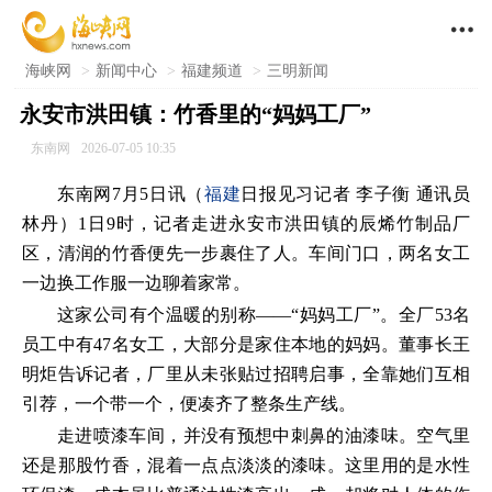

海峡网
>
新闻中心
>
福建频道
>
三明新闻
永安市洪田镇：竹香里的“妈妈工厂”
东南网
2026-07-05 10:35
东南网7月5日讯（
福建
日报见习记者 李子衡 通讯员
林丹）1日9时，记者走进永安市洪田镇的辰烯竹制品厂
区，清润的竹香便先一步裹住了人。车间门口，两名女工
一边换工作服一边聊着家常。
这家公司有个温暖的别称——“妈妈工厂”。全厂53名
员工中有47名女工，大部分是家住本地的妈妈。董事长王
明炬告诉记者，厂里从未张贴过招聘启事，全靠她们互相
引荐，一个带一个，便凑齐了整条生产线。
走进喷漆车间，并没有预想中刺鼻的油漆味。空气里
还是那股竹香，混着一点点淡淡的漆味。这里用的是水性