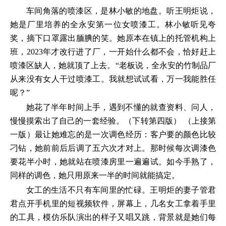
车间角落的喷漆区，是林小敏的地盘。听王明炬说，
她是厂里培养的全永安第一位女喷漆工。林小敏听见夸
奖，摘下口罩露出腼腆的笑。她原本在镇上的托管机构上
班，2023年才改行进了厂，一开始什么都不会，恰好赶上
喷漆区缺人，她就顶了上去。“老板说，全永安的竹制品厂
从来没有女人干过喷漆工。我就想试试看，万一我能胜任
呢？”
她花了半年时间上手，遇到不懂的就查资料、问人，
慢慢摸索出了自己的一套经验。（下转第四版） （上接第
一版）最让她难忘的是一次调色经历：客户要的颜色比较
刁钻，她前前后后调了五六次才对上。那时候每次调漆色
要花半小时，她就站在喷漆房里一遍遍试。如今手熟了，
同样的调色，她只用原来一半的时间就能搞定。
女工的生活不只有车间里的忙碌。王明炬的妻子管君
君点开手机里的短视频软件，屏幕上，几名女工拿着手里
的工具，模仿乐队演出的样子又唱又跳，背景就是她们每