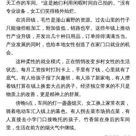
天工作的车间。“这是她们利用闲暇时间自己拍的。”没有
专业设备，女工们笑得格外灿烂。
在洪田镇，毛竹是漫山遍野的资源。过去山里的竹子
只能做些粗加工，附加值低，销路也窄。这些年镇上推动
竹产业升级，开发出几十种日用品，订单排得满满当当。
产业发展的同时，也给本地女性创造了在家门口就业的机
会。
这种柔性的就业模式，正在悄悄改变乡村女性的生活
状态。每月工资按时打到卡上，手里有了钱，心里就有了
底气。有人给孩子报了兴趣班，有人添了新家电，有人攒
着钱打算在镇上换套大点的房子。经济独立带来的不只是
物质上的改善，更是精神上的舒展。
傍晚6点，车间的灯一盏盏熄灭。女工换上家常衣裳，
骑着电动车汇入镇上的暮色。有人拐去菜市场捎点菜，有
人直接去小学门口接晚托的孩子。竹香留在身后的车间
里，生活在前方的烟火气中继续。