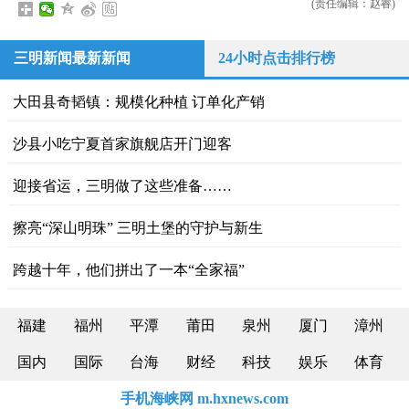
(责任编辑：赵睿)
三明新闻最新新闻
24小时点击排行榜
大田县奇韬镇：规模化种植 订单化产销
沙县小吃宁夏首家旗舰店开门迎客
迎接省运，三明做了这些准备……
擦亮“深山明珠” 三明土堡的守护与新生
跨越十年，他们拼出了一本“全家福”
福建
福州
平潭
莆田
泉州
厦门
漳州
国内
国际
台海
财经
科技
娱乐
体育
手机海峡网 m.hxnews.com