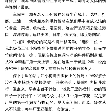
环保漆，成本虽比普通油性漆高出一成，却将对人体的伤
害降到了最低。
车间里，20多名女工分散在各条生产线上。选料、打
磨、上漆，一块块粗糙的毛竹板材在她们手中变成光洁的
竹餐盘、菜板、收纳盒、浴室凳。这些产品装箱后运往港
口，漂洋过海，远销美国、日本、俄罗斯、印度等国家。
“我们厂最暖心的就是不搞严格考勤。”选料工位上，
元老级员工江小梅指尖飞快拂过面前摊开的竹条，目光在
竹纹间轻轻一掠，便精准拣出色调匀净的料件码到身侧。
从2014年建厂第一天上班，她在这里一干就是12年，经她
介绍来上班的亲戚朋友，前前后后加起来有10多人。
停下手里的活，江小梅拂去围裙上的竹屑：“谁家孩子
没个头疼脑热？要接送娃、开家长会，提前打声招呼就
行，迟点来、早点走都不计较。”谈及厂里的福利，她的话
匣子一下打开了：“不瞒你说，我人生中第一束花，就是来
厂里的第一个妇女节收到的。夏天车间闷，西瓜、冷饮从
来不限量，每年厂里还组织一次旅游。”