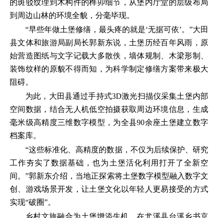
的斑驳纹理到木构件的榫卯细节，从堡内厅堂的层级布局
到周边山林的环境全貌，分毫毕现。
“早些年做土堡修缮，最头疼的就是‘无据可依’。”大田
县文体和旅游局副局长郭新东说，土堡历经百年风雨，原
始营造图纸与文字记载大多散佚，墙体规制、木梁形制、
装饰纹样的原貌不得而知，为科学制定修缮方案带来极大
阻碍。
为此，大田县通过手持式3D激光扫描仪采集土堡内部
空间数据，结合无人机低空拍摄获取周边环境信息，生成
毫米级高精度三维数字模型，为全县90余座土堡建立数字
档案库。
“这些标准化、高精度的数据，不仅为后续保护、研究
工作夯实了数据基础，也为土堡活化利用打开了全新空
间。”郭新东介绍，当地正探索将土堡数字模型融入数字文
创、游戏场景开发，让土堡文化以年轻人更易接受的方式
实现“破圈”。
乡村文旅融合为土堡增添生机。在尤溪县台溪乡书京