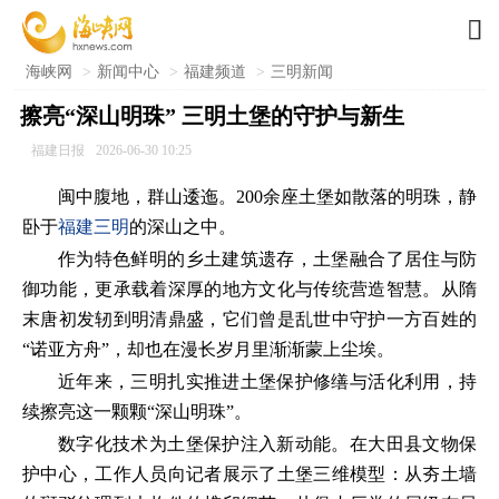

海峡网
>
新闻中心
>
福建频道
>
三明新闻
擦亮“深山明珠” 三明土堡的守护与新生
福建日报
2026-06-30 10:25
闽中腹地，群山逶迤。200余座土堡如散落的明珠，静
卧于
福建
三明
的深山之中。
作为特色鲜明的乡土建筑遗存，土堡融合了居住与防
御功能，更承载着深厚的地方文化与传统营造智慧。从隋
末唐初发轫到明清鼎盛，它们曾是乱世中守护一方百姓的
“诺亚方舟”，却也在漫长岁月里渐渐蒙上尘埃。
近年来，三明扎实推进土堡保护修缮与活化利用，持
续擦亮这一颗颗“深山明珠”。
数字化技术为土堡保护注入新动能。在大田县文物保
护中心，工作人员向记者展示了土堡三维模型：从夯土墙