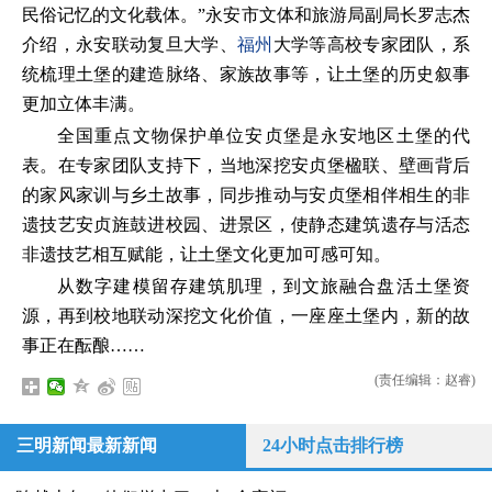
民俗记忆的文化载体。”永安市文体和旅游局副局长罗志杰
介绍，永安联动复旦大学、
福州
大学等高校专家团队，系
统梳理土堡的建造脉络、家族故事等，让土堡的历史叙事
更加立体丰满。
全国重点文物保护单位安贞堡是永安地区土堡的代
表。在专家团队支持下，当地深挖安贞堡楹联、壁画背后
的家风家训与乡土故事，同步推动与安贞堡相伴相生的非
遗技艺安贞旌鼓进校园、进景区，使静态建筑遗存与活态
非遗技艺相互赋能，让土堡文化更加可感可知。
从数字建模留存建筑肌理，到文旅融合盘活土堡资
源，再到校地联动深挖文化价值，一座座土堡内，新的故
事正在酝酿……
(责任编辑：赵睿)
三明新闻最新新闻
24小时点击排行榜