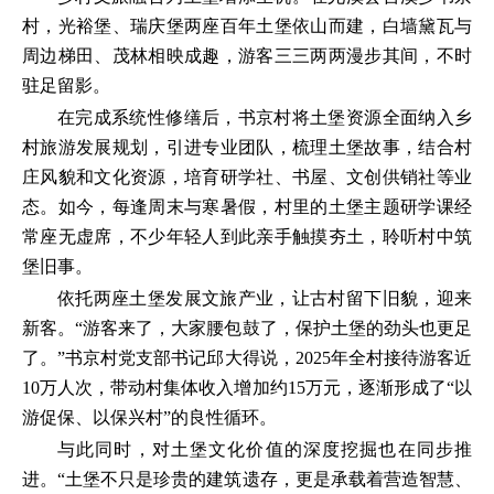
村，光裕堡、瑞庆堡两座百年土堡依山而建，白墙黛瓦与
周边梯田、茂林相映成趣，游客三三两两漫步其间，不时
驻足留影。
在完成系统性修缮后，书京村将土堡资源全面纳入乡
村旅游发展规划，引进专业团队，梳理土堡故事，结合村
庄风貌和文化资源，培育研学社、书屋、文创供销社等业
态。如今，每逢周末与寒暑假，村里的土堡主题研学课经
常座无虚席，不少年轻人到此亲手触摸夯土，聆听村中筑
堡旧事。
依托两座土堡发展文旅产业，让古村留下旧貌，迎来
新客。“游客来了，大家腰包鼓了，保护土堡的劲头也更足
了。”书京村党支部书记邱大得说，2025年全村接待游客近
10万人次，带动村集体收入增加约15万元，逐渐形成了“以
游促保、以保兴村”的良性循环。
与此同时，对土堡文化价值的深度挖掘也在同步推
进。“土堡不只是珍贵的建筑遗存，更是承载着营造智慧、