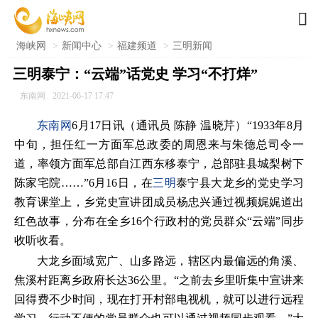

海峡网
>
新闻中心
>
福建频道
>
三明新闻
三明泰宁：“云端”话党史 学习“不打烊”
东南网
2021-06-17 17:47
东南网
6月17日讯（通讯员 陈静 温晓芹）“1933年8月
中旬，担任红一方面军总政委的周恩来与朱德总司令一
道，率领方面军总部自江西东移泰宁，总部驻县城梨树下
陈家宅院……”6月16日，在
三明
泰宁县大龙乡的党史学习
教育课堂上，乡党史宣讲团成员杨忠兴通过视频娓娓道出
红色故事，分布在全乡16个行政村的党员群众“云端”同步
收听收看。
大龙乡面域宽广、山多路远，辖区内最偏远的角溪、
焦溪村距离乡政府长达36公里。“之前去乡里听集中宣讲来
回得费不少时间，现在打开村部电视机，就可以进行远程