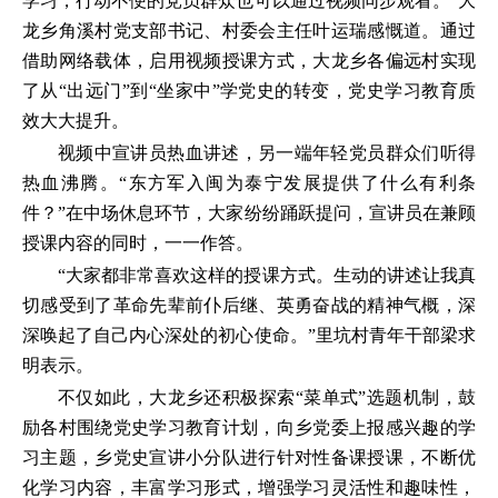
学习，行动不便的党员群众也可以通过视频同步观看。”大
龙乡角溪村党支部书记、村委会主任叶运瑞感慨道。通过
借助网络载体，启用视频授课方式，大龙乡各偏远村实现
了从“出远门”到“坐家中”学党史的转变，党史学习教育质
效大大提升。
视频中宣讲员热血讲述，另一端年轻党员群众们听得
热血沸腾。“东方军入闽为泰宁发展提供了什么有利条
件？”在中场休息环节，大家纷纷踊跃提问，宣讲员在兼顾
授课内容的同时，一一作答。
“大家都非常喜欢这样的授课方式。生动的讲述让我真
切感受到了革命先辈前仆后继、英勇奋战的精神气概，深
深唤起了自己内心深处的初心使命。”里坑村青年干部梁求
明表示。
不仅如此，大龙乡还积极探索“菜单式”选题机制，鼓
励各村围绕党史学习教育计划，向乡党委上报感兴趣的学
习主题，乡党史宣讲小分队进行针对性备课授课，不断优
化学习内容，丰富学习形式，增强学习灵活性和趣味性，