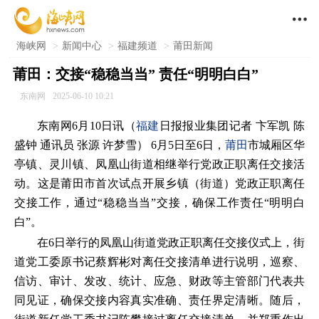

海峡网
>
新闻中心
>
福建频道
>
莆田新闻
莆田：交接“稳稳当当” 责任“明明白白”
东南网
2025-06-10 10:21
东南网6月10日讯（
福建
日报报业集团记者 卞军凯 陈
盛钟 通讯员 张源 许梦雪） 6月5日至6日，
莆田
市城厢区华
亭镇、灵川镇、凤凰山街道相继举行党政正职离任交接活
动。这是莆田市首次试点开展乡镇（街道）党政正职离任
交接工作，通过“稳稳当当”交接，确保工作责任“明明白
白”。
在6日举行的凤凰山街道党政正职离任交接仪式上，街
道党工委原书记蔡辉彬对离任交接清单进行说明，巡察、
信访、审计、发改、统计、应急、财政等主管部门代表共
同见证，确保交接内容真实准确、责任界定清晰。随后，