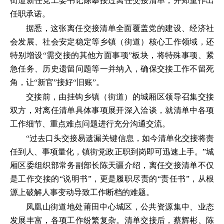
街道新任党工委书记陈攀接过离任交接清单，并郑重作出
任职承诺。
据悉，这张离任交接清单全面覆盖党的建设、经济社
会发展、社会安定稳定等乡镇（街道）核心工作领域，还
特别增设“需交接的其他方面事项”板块，将特殊事项、紧
急任务、历史遗留问题等一并纳入，确保交接工作不留死
角，让“新官”接好“旧账”。
交接前，由挂钩乡镇（街道）的城厢区领导召集交接
双方，对离任清单具体事项展开深入洽谈，就清单中各项
工作细节、重点难点问题进行充分沟通交流。
“过去口头交接易遗漏关键信息，如今清单化交接将责
任到人、事项量化，镇街党政正职到岗即可迅速上手。”城
厢区委组织部常务副部长陈天疆介绍，离任交接清单不仅
是工作交接的“说明书”，更是履职尽责的“责任书”，从根
源上破解人事变动导致工作断档的难题。
凤凰山街道地处莆田中心城区，公共资源集中、业态
发展丰富，各项工作纷繁复杂。清单交接后，蔡辉彬、陈