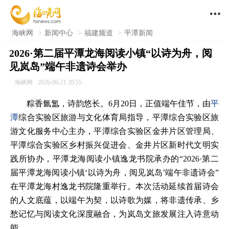

海峡网
>
新闻中心
>
福建频道
>
平潭新闻
2026·第二届平潭龙海阅读小镇“以诗为舟，阅
见岚岛”端午非遗诗会举办
海峡网
2026-06-21 20:55
粽香氤氲，诗韵悠长。6月20日，正值端午佳节，由
平
潭
综合实验区旅游与文化体育局指导，平潭综合实验区旅
游文化服务中心主办，平潭综合实验区金井片区管理局、
平潭综合实验区乡村振兴促进会、金井片区新时代文明实
践所协办，平潭龙海阅读小镇逸龙书院承办的“2026·第二
届平潭龙海阅读小镇‘以诗为舟，阅见岚岛’端午非遗诗会”
在平潭龙海村逸龙书院隆重举行。本次活动延续首届诗会
的人文底蕴，以端午为契，以诗歌为媒，将非遗传承、乡
愁记忆与阅读文化深度融合，为岚岛文旅发展注入诗意动
能。