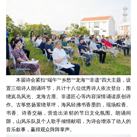
本届诗会紧扣“端午”“乡愁”“龙海”“非遗”四大主题，设
置三组诗人朗诵环节，共计十八位优秀诗人依次登台，围
绕岚岛风光、龙海古厝、非遗匠心等内容深情诵读原创诗
作。古筝悠扬萦绕草坪，海风轻拂书香墨韵，现场粽香、
书香、诗香交融，营造出浓郁的节日文化氛围。朗诵间
隙，山风乐队及个人歌手倾情献唱，为诗会增添了动人的
音乐叙事，赢得观众阵阵掌声。