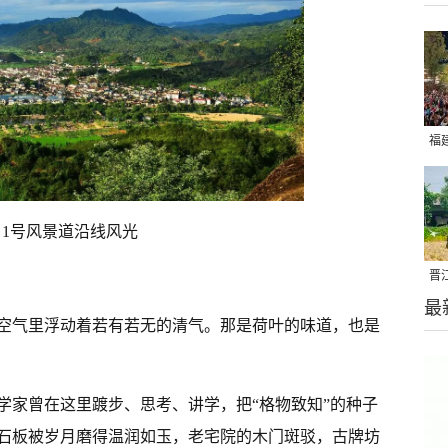
福
亮
1号风景道沿线风光
晋
最
千
空气里浮动着若有若无的清气。那是荷叶的味道，也是
学家曾在这里踱步、思考、讲学，把“格物致知”的种子
石板被岁月磨得温润如玉，老宅院的木门斑驳，古牌坊