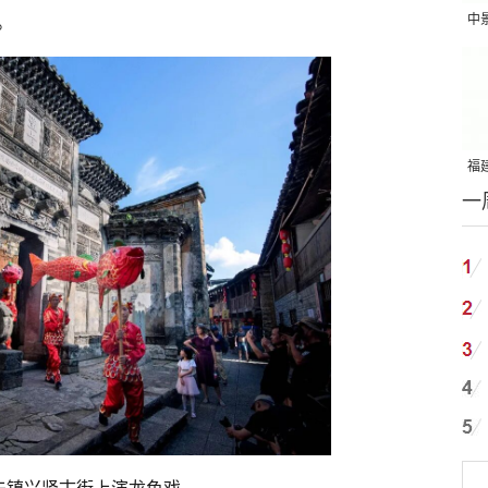
中
。
吨
福建
一
国