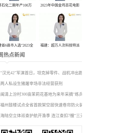
景石化二期年产100万
2023年中国金鸡百花电影
丙烷脱氢项目建成中交
节有福电影巡展31日启动
省6县市入选“2023全
福建：超万人次科技特派
周热点新闻
县域发展潜力百强县”
员一线开展服务
“汉光42”军演首日，坦克掉零件、战机冲出跑
两人私设生猪屠宰场非法经营获刑
道、赖清德逃跑……螺丝都拧不紧，台军能打
闽清上汾村300亩茉莉花基地为来年采摘“练兵”
“持久战”？
福州鼓楼试点全省首款架空层快速卷帘防火装
海陆空立体巡查护航开渔季 连江查扣7艘“三无”
置
船舶