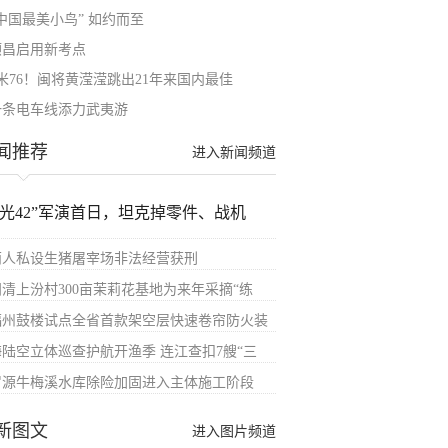
中国最美小鸟” 如约而至
顺昌启用新考点
6米76！闽将黄滢滢跳出21年来国内最佳
一条电车线添力武夷游
闻推荐
进入新闻频道
汉光42”军演首日，坦克掉零件、战机
两人私设生猪屠宰场非法经营获刑
闽清上汾村300亩茉莉花基地为来年采摘“练
福州鼓楼试点全省首款架空层快速卷帘防火装
海陆空立体巡查护航开渔季 连江查扣7艘“三
罗源牛梅溪水库除险加固进入主体施工阶段
新图文
进入图片频道