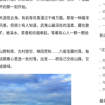
“
开的那一刻开始。
天游揽云海，有岩骨花香漫过千峰万壑。那是一种雄浑
风景。但很少有人知道，武夷山最深处的温柔，藏在散
珠子，被溪水、茶香和炊烟串起，等着有心人一颗一颗拾
新
“
山野制茶、古村放空、梯田赏秋……六座宝藏村落，每
妨跟着心意选一处村落，出发——把自己交给山路，交
或碧绿。
最