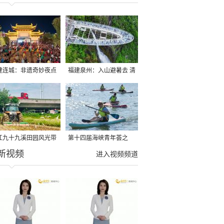
建连城：非遗奇妙夜点
福建泉州：入山避暑去 清
夏夜
凉好惬意
江九十九溪田园风光带
第十四届海峡青年荟之
新视频
亩早稻迎来成熟收割季
2026榕台青年大学生水上
进入视频频道
运动交流营