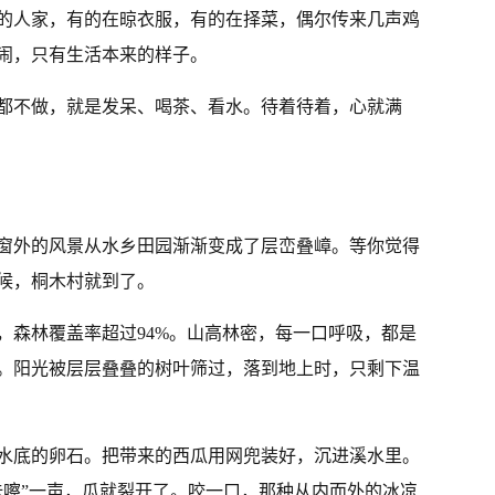
的人家，有的在晾衣服，有的在择菜，偶尔传来几声鸡
闹，只有生活本来的样子。
都不做，就是发呆、喝茶、看水。待着待着，心就满
窗外的风景从水乡田园渐渐变成了层峦叠嶂。等你觉得
候，桐木村就到了。
，森林覆盖率超过94%。山高林密，每一口呼吸，都是
。阳光被层层叠叠的树叶筛过，落到地上时，只剩下温
水底的卵石。把带来的西瓜用网兜装好，沉进溪水里。
咔嚓”一声，瓜就裂开了。咬一口，那种从内而外的冰凉