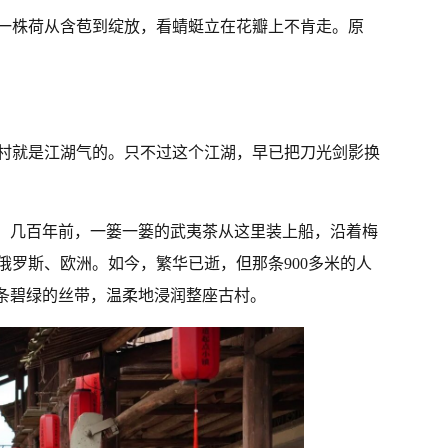
一株荷从含苞到绽放，看蜻蜓立在花瓣上不肯走。原
村就是江湖气的。只不过这个江湖，早已把刀光剑影换
一。几百年前，一篓一篓的武夷茶从这里装上船，沿着梅
俄罗斯、欧洲。如今，繁华已逝，但那条900多米的人
一条碧绿的丝带，温柔地浸润整座古村。