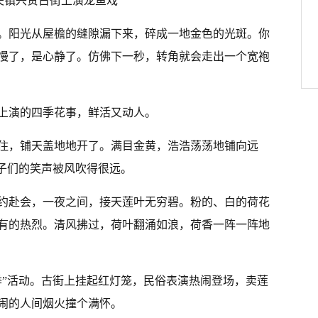
夫镇兴贤古街上演龙鱼戏
。阳光从屋檐的缝隙漏下来，碎成一地金色的光斑。你
慢了，是心静了。仿佛下一秒，转角就会走出一个宽袍
上演的四季花事，鲜活又动人。
住，铺天盖地地开了。满目金黄，浩浩荡荡地铺向远
孩子们的笑声被风吹得很远。
约赴会，一夜之间，接天莲叶无穷碧。粉的、白的荷花
有的热烈。清风拂过，荷叶翻涌如浪，荷香一阵一阵地
季”活动。古街上挂起红灯笼，民俗表演热闹登场，卖莲
闹的人间烟火撞个满怀。