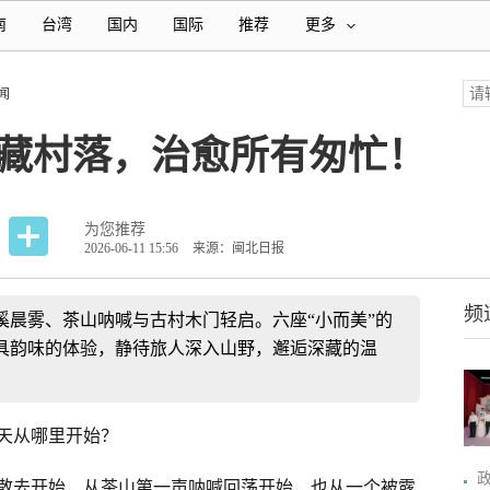
南
台湾
国内
国际
推荐
更多
闻
宝藏村落，治愈所有匆忙！
为您推荐
2026-06-11 15:56
来源：闽北日报
频
溪晨雾、茶山呐喊与古村木门轻启。六座“小而美”的
具韵味的体验，静待旅人深入山野，邂逅深藏的温
天从哪里开始？
散去开始，从茶山第一声呐喊回荡开始，也从一个被露