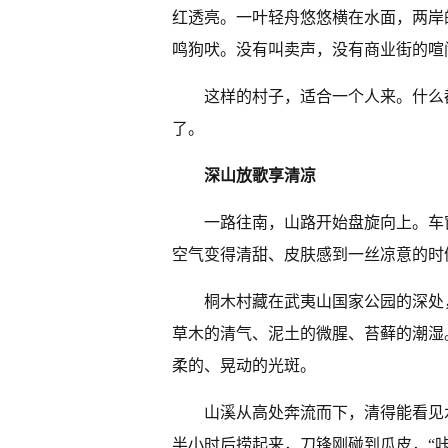
红透亮。一叶轻舟悠悠横在水面，两岸
鸣狗吠。没有叫卖声，没有商业街的喧
这样的村子，适合一个人来。什么
了。
深山放歌享清凉
一路往南，山路开始盘旋向上。车
空气变得清甜、皮肤感到一丝凉意的时
桐木村藏在武夷山国家公园的深处
草木的清气、泥土的微腥、苔藓的潮湿
柔的、晃动的光斑。
山溪从高处奔流而下，清得能看见
半小时后捞起来，刀锋刚碰到瓜皮，“