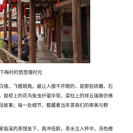
下梅村的悠悠慢时光
白墙，飞檐翘角。最让人挪不开眼的，是那些砖雕、石
，窗棂上的花鸟鱼虫纤毫毕现，梁柱上的祥云瑞兽仿佛
段故事；每一处细节，都藏着当年茶商们的审美与野
家临溪的茶馆坐下，高冲低斟，茶水注入杯中，汤色橙