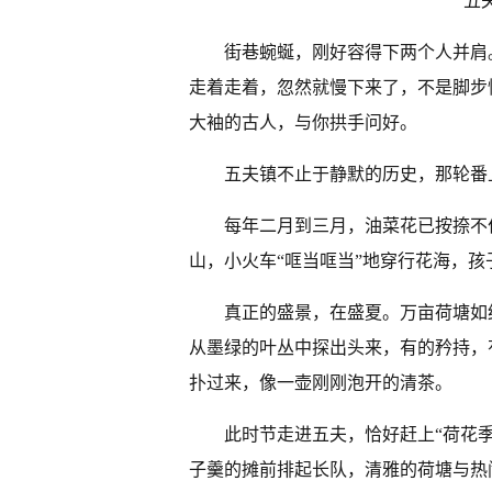
五
街巷蜿蜒，刚好容得下两个人并肩
走着走着，忽然就慢下来了，不是脚步
大袖的古人，与你拱手问好。
五夫镇不止于静默的历史，那轮番
每年二月到三月，油菜花已按捺不
山，小火车“哐当哐当”地穿行花海，
真正的盛景，在盛夏。万亩荷塘如
从墨绿的叶丛中探出头来，有的矜持，
扑过来，像一壶刚刚泡开的清茶。
此时节走进五夫，恰好赶上“荷花
子羹的摊前排起长队，清雅的荷塘与热