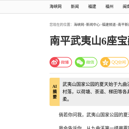
海峡网
新闻
福建
福州
闽
您现在的位置：
海峡网
>
新闻中心
>
福建频道
>
南平新
南平武夷山6座
武夷山国家公园的夏天始于九曲
AI
村落，以荷塘、茶道、梯田等各
摘
要
柔。
倘若你问我，武夷山国家公园的夏
我会告诉你，从九曲溪第一缕晨雾