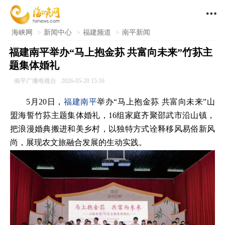

海峡网
>
新闻中心
>
福建频道
>
南平新闻
福建南平举办“马上抱金荪 共富向未来”竹荪主
题集体婚礼
南平广播电视台
2026-05-20 15:16
5月20日，
福建
南平
举办“马上抱金荪 共富向未来”山
盟海誓竹荪主题集体婚礼，16组家庭齐聚邵武市沿山镇，
把浪漫婚典搬进和美乡村，以独特方式诠释移风易俗新风
尚，展现农文旅融合发展的生动实践。