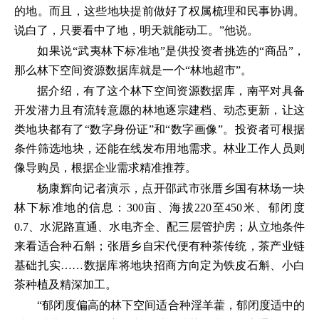
的地。而且，这些地块提前做好了权属梳理和民事协调。
说白了，只要看中了地，明天就能动工。”他说。
如果说“武夷林下标准地”是供投资者挑选的“商品”，
那么林下空间资源数据库就是一个“林地超市”。
据介绍，有了这个林下空间资源数据库，南平对具备
开发潜力且有流转意愿的林地逐宗建档、动态更新，让这
类地块都有了“数字身份证”和“数字画像”。投资者可根据
条件筛选地块，还能在线发布用地需求。林业工作人员则
像导购员，根据企业需求精准推荐。
杨康辉向记者演示，点开邵武市张厝乡国有林场一块
林下标准地的信息：300亩、海拔220至450米、郁闭度
0.7、水泥路直通、水电齐全、配三层管护房；从立地条件
来看适合种石斛；张厝乡自宋代便有种茶传统，茶产业链
基础扎实……数据库将地块招商方向定为铁皮石斛、小白
茶种植及精深加工。
“郁闭度偏高的林下空间适合种淫羊藿，郁闭度适中的