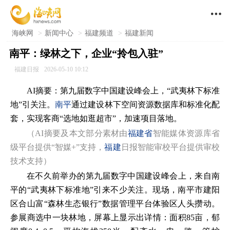

海峡网
>
新闻中心
>
福建频道
>
福建新闻
南平：绿林之下，企业“拎包入驻”
福建日报
2026-05-10 10:12
AI摘要：第九届数字中国建设峰会上，“武夷林下标准
地”引关注。
南平
通过建设林下空间资源数据库和标准化配
套，实现客商“选地如逛超市”，加速项目落地。
（AI摘要及本文部分素材由
福建省
智能媒体资源库省
级平台提供“智媒+”支持，
福建
日报智能审校平台提供审校
技术支持）
在不久前举办的第九届数字中国建设峰会上，来自南
平的“武夷林下标准地”引来不少关注。现场，南平市建阳
区合山富“森林生态银行”数据管理平台体验区人头攒动。
参展商选中一块林地，屏幕上显示出详情：面积85亩，郁