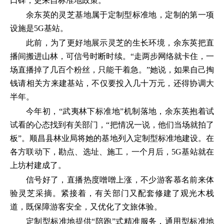
口碑，更来自标准地政策。”
余东英的灵芝基地属于定制型标准地，定制的第一项
设施是5G基站。
此前，为了更好地展示灵芝的生长环境，余东英把直
播间搬进山林，可信号时断时续。“走两步网络就卡住，一
场直播掉了几百个粉丝，只能干着急。”她说，如果自己掏
钱请相关方来建基站，不仅要投入几十万元，还得协调大
半年。
今年初，“武夷林下标准地”机制落地，余东英抱着试
试看的心态找到有关部门，“把情况一说，他们当场就拍了
板”。顺昌县林业局将她的基地列入定制型标准地建设。在
各方联动下，勘点、选址、施工，一个月后，5G基站就在
上坊村建成了。
信号好了，直播热度噌噌上涨，不少游客慕名前来体
验灵芝采摘。紧接着，有关部门又配套修建了观光木栈
道，既保障游客安全，又优化了文旅体验。
定制型标准地提供“陪跑”式精准服务，通用型标准地