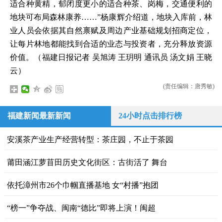
适合种黄精，郁闭度更小的适合种茶、岗梅，交通便利的
地块可布局森林康养……”杨康辉介绍道，地块入库前，林
业人员会依据其自然禀赋及周边产业基础规划招商定位，
让每片林地都能找到合适的业态与投资者，充分释放资源
价值。（福建日报记者 吴旭涛 王玥明 通讯员 汤文娟 王晓
云）
(责任编辑：唐秀敏)
福建新闻最新新闻
24小时点击排行榜
安溪茶产业生产经营转型：茶庄园，不止于茶园
莆田涵江萝苜田历史文化街区：古街活了 舞台
依托漳州市26个巾帼直播基地 女“村播”抱团
“榜一”争夺战、闽南“德比”即将上演！闽超