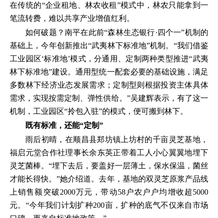
在传统的“企业租地、林农收租”模式中，林农只能拿到一
笔流转费，难以共享产业增值红利。
如何破题？南平在此前“森林生态银行·四个一”机制的
基础上，今年创新推出“武夷林下标准地”机制。“我们借鉴
工业园区‘标准地’模式，分通用、定制两种类型推进“武夷
林下标准地”建设。通用型统一配套必要的基础设施，满足
多数林下经济业态发展需求；定制型则根据投资主体具体
需求，实现按需定制、弹性供给。”吴建辉表示，有了这一
机制，工业园区“拎包入驻”的模式，便可搬到林下。
既有标准，还能“定制”
雨后初晴，在顺昌县郑坊镇上坊村的千亩灵芝基地，
福启元堂合作社理事长余东英正带着工人小心翼翼地埋下
灵芝菌棒。“埋下去后，要盖好一层薄土，保水保温，菌丝
才能长得快。”她介绍道。去年，基地的双灵芝原浆产品线
上销售额突破2000万元，带动58户农户户均增收超5000
元。“今年我们计划扩种200亩，扩种的底气不仅来自市场