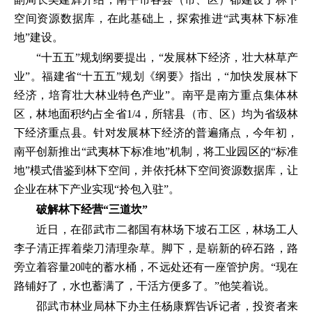
空间资源数据库，在此基础上，探索推进“武夷林下标准
地”建设。
“十五五”规划纲要提出，“发展林下经济，壮大林草产
业”。福建省“十五五”规划《纲要》指出，“加快发展林下
经济，培育壮大林业特色产业”。南平是南方重点集体林
区，林地面积约占全省1/4，所辖县（市、区）均为省级林
下经济重点县。针对发展林下经济的普遍痛点，今年初，
南平创新推出“武夷林下标准地”机制，将工业园区的“标准
地”模式借鉴到林下空间，并依托林下空间资源数据库，让
企业在林下产业实现“拎包入驻”。
破解林下经营“三道坎”
近日，在邵武市二都国有林场下坡石工区，林场工人
李子清正挥着柴刀清理杂草。脚下，是崭新的碎石路，路
旁立着容量20吨的蓄水桶，不远处还有一座管护房。“现在
路铺好了，水也蓄满了，干活方便多了。”他笑着说。
邵武市林业局林下办主任杨康辉告诉记者，投资者来