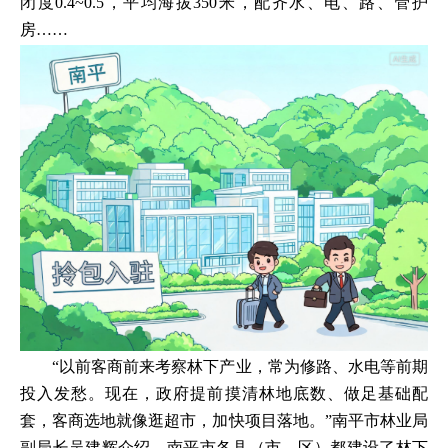
闭度0.4~0.5，平均海拔350米，配齐水、电、路、管护
房……
“以前客商前来考察林下产业，常为修路、水电等前期
投入发愁。现在，政府提前摸清林地底数、做足基础配
套，客商选地就像逛超市，加快项目落地。”南平市林业局
副局长吴建辉介绍，南平市各县（市、区）都建设了林下