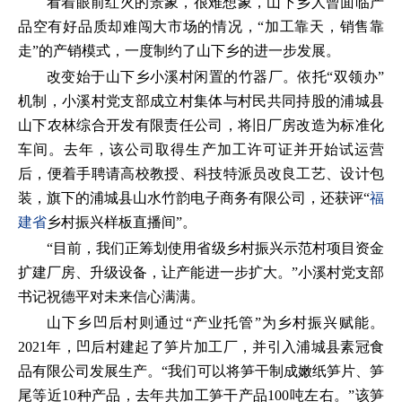
看着眼前红火的景象，很难想象，山下乡人曾面临产
品空有好品质却难闯大市场的情况，“加工靠天，销售靠
走”的产销模式，一度制约了山下乡的进一步发展。
改变始于山下乡小溪村闲置的竹器厂。依托“双领办”
机制，小溪村党支部成立村集体与村民共同持股的浦城县
山下农林综合开发有限责任公司，将旧厂房改造为标准化
车间。去年，该公司取得生产加工许可证并开始试运营
后，便着手聘请高校教授、科技特派员改良工艺、设计包
装，旗下的浦城县山水竹韵电子商务有限公司，还获评“
福
建省
乡村振兴样板直播间”。
“目前，我们正筹划使用省级乡村振兴示范村项目资金
扩建厂房、升级设备，让产能进一步扩大。”小溪村党支部
书记祝德平对未来信心满满。
山下乡凹后村则通过“产业托管”为乡村振兴赋能。
2021年，凹后村建起了笋片加工厂，并引入浦城县素冠食
品有限公司发展生产。“我们可以将笋干制成嫩纸笋片、笋
尾等近10种产品，去年共加工笋干产品100吨左右。”该笋