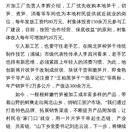
片加工厂负责人李辉介绍，工厂优先收购本地笋干，切
笋、煮笋、消毒等车间也为本地村民提供就近就业的岗
位，每年发放工资约80万元。村集体投资150余万元参与工
厂建设，目前，按照“合作经营、保底收益”的原则，村集
体收入每年可增加约20万元。
引入新工艺，也要守住老手艺。在闽北笋榨笋干传统
制作技艺（浦城）市级代表性传承人李昌河看来，老手艺
也得有新思维，必须紧跟上年轻人的消费习惯。为此，他
创新将片状笋干改制成丝状、块状干货和脆笋片、即食熟
笋干等产品，还注册了“王柏黑笋干”“翡翠记忆”等商标，
年产销笋干2万多公斤，产值达300余万元。
如今，一根根鲜嫩竹笋被加工成丰富多样的产品，带
着山野的鲜爽走出闽北山乡，俏销江浙沪市场。“我们通过
打造特色品牌、拓展销售渠道，不断提升产品附加值，让
村民在‘家门口’就业，用一片片笋干串起生态链、产业
链、共富链。”山下乡党委书记刘忠云说，下一步，将继续