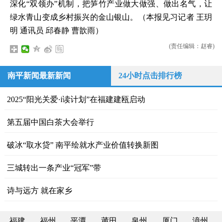
深化“双领办”机制，把笋竹产业做大做强、做出名气，让
绿水青山变成乡村振兴的金山银山。（本报见习记者 王玥
明 通讯员 邱春静 曹歆雨）
(责任编辑：赵睿)
南平新闻最新新闻
24小时点击排行榜
2025“阳光关爱·i读计划”在福建建瓯启动
第五届中国白茶大会举行
破冰“取水贷” 南平绘就水产业价值转换新图
三城转出一条产业“冠军”带
诗与远方 就在家乡
福建
福州
平潭
莆田
泉州
厦门
漳州