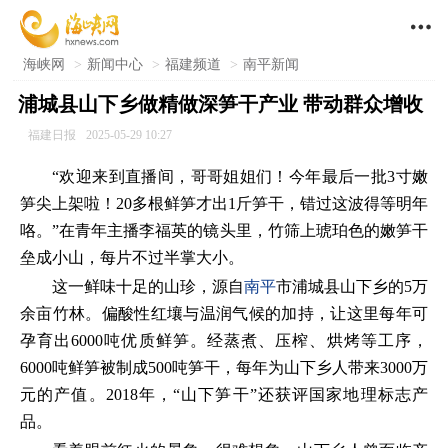

海峡网
>
新闻中心
>
福建频道
>
南平新闻
浦城县山下乡做精做深笋干产业 带动群众增收
福建日报
2025-05-29 10:27
“欢迎来到直播间，哥哥姐姐们！今年最后一批3寸嫩
笋尖上架啦！20多根鲜笋才出1斤笋干，错过这波得等明年
咯。”在青年主播李福英的镜头里，竹筛上琥珀色的嫩笋干
垒成小山，每片不过半掌大小。
这一鲜味十足的山珍，源自
南平
市浦城县山下乡的5万
余亩竹林。偏酸性红壤与温润气候的加持，让这里每年可
孕育出6000吨优质鲜笋。经蒸煮、压榨、烘烤等工序，
6000吨鲜笋被制成500吨笋干，每年为山下乡人带来3000万
元的产值。2018年，“山下笋干”还获评国家地理标志产
品。