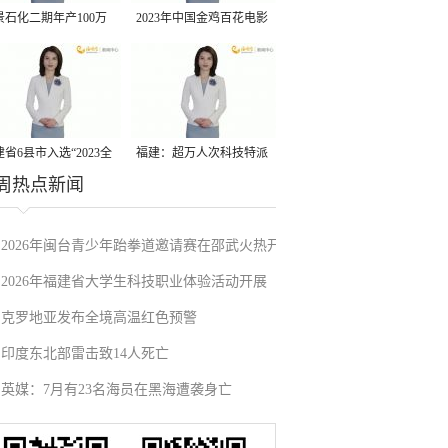
景石化二期年产100万
2023年中国金鸡百花电影
丙烷脱氢项目建成中交
节有福电影巡展31日启动
省6县市入选“2023全
福建：超万人次科技特派
周热点新闻
县域发展潜力百强县”
员一线开展服务
2026年闽台青少年跆拳道邀请赛在邵武火热开
2026年福建省大学生科技职业体验活动开展
赛
克罗地亚发布全境高温红色预警
印度东北部雷击致14人死亡
英媒：7月有23名海员在黑海遭袭身亡