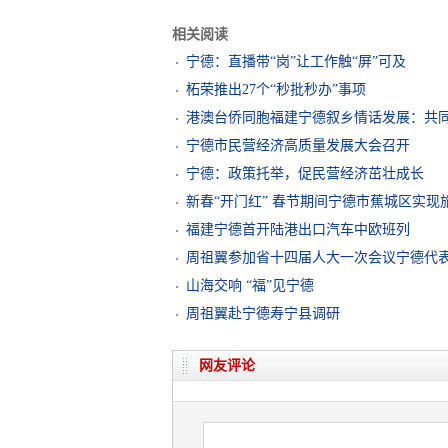
相关阅读
宁德：直播带“岗”让工作触“屏”可及
柘荣推出27个“秒批秒办”事项
港澳台侨同胞福建宁德叙乡情话发展：共
宁德市民营经济高质量发展大会召开
宁德：政策托举，促民营经济茁壮成长
新春“开门红” 春节期间宁德市蕉城区实现旅
福建宁德首开陆港出口汽车中欧班列
周祖翼参加省十四届人大一次会议宁德代
山海交响 “福”见宁德
周祖翼赴宁德寿宁县调研
网友评论