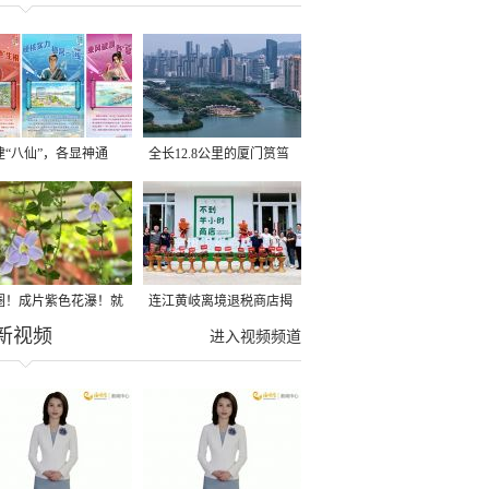
建“八仙”，各显神通
全长12.8公里的厦门筼筜
湖健身步道全线贯通
圈！成片紫色花瀑！就
连江黄岐离境退税商店揭
新视频
光明港公园
牌投用
进入视频频道