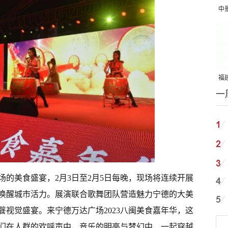
中
吨
福建
一
国
场的美食盛宴，2月3日至2月5日每晚，现场将连续开展
唤醒城市活力。展演联合歌舞团队营造魅力宁德的大美
视觉盛宴。来宁德万达广场2023八闽美食嘉年华，这
们在人群的欢呼声中，音乐的明亮与梦幻中，一起穿越