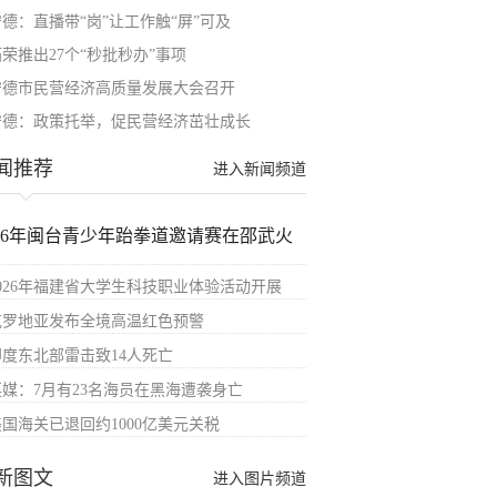
宁德：直播带“岗”让工作触“屏”可及
荣推出27个“秒批秒办”事项
宁德市民营经济高质量发展大会召开
宁德：政策托举，促民营经济茁壮成长
闻推荐
进入新闻频道
026年闽台青少年跆拳道邀请赛在邵武火
2026年福建省大学生科技职业体验活动开展
克罗地亚发布全境高温红色预警
印度东北部雷击致14人死亡
英媒：7月有23名海员在黑海遭袭身亡
美国海关已退回约1000亿美元关税
新图文
进入图片频道