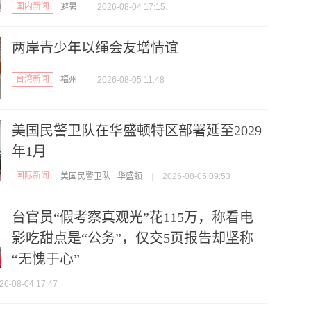
国内新闻
避暑
|
2026-08-04 17:15
两岸青少年以绳会友增情谊
台湾新闻
福州
|
2026-08-05 11:48
美国民警卫队在华盛顿特区部署延至2029
年1月
国际新闻
美国民警卫队
华盛顿
|
2026-08-05 09:53
台官员“假考察真观光”花115万，称看电
影吃甜点是“公务”，仅交5页报告却坚称
“无愧于心”
26-08-04 17:47