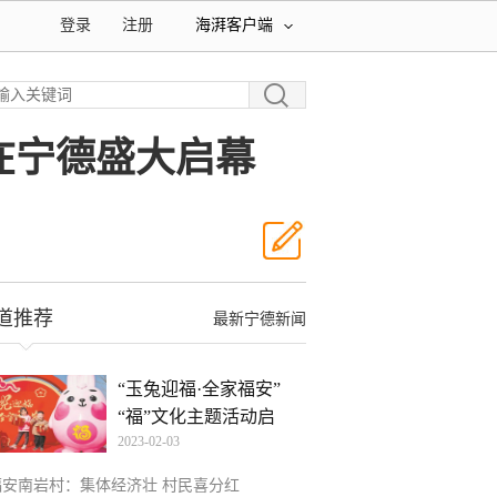
登录
注册
海湃客户端
在宁德盛大启幕
道推荐
最新宁德新闻
“玉兔迎福·全家福安”
“福”文化主题活动启
2023-02-03
福安南岩村：集体经济壮 村民喜分红