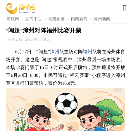

海峡网
>
新闻中心
>
福建频道
>
闽南新闻
>
漳州新闻
“闽超”漳州对阵福州比赛开票
闽南日报
2026-06-17 09:55
6月27日，“闽超”
漳州
队主场对阵
福州
队将在漳州体育
场开赛。这也是“闽超”常规赛中，漳州最后一场主场赛。
本场比赛门票于16日10时正式开启预约，预售通道将开放
至6月20日18:00。市民可通过“福云赛事”小程序进入漳州
赛区进行门票预约，票价为16.9元。