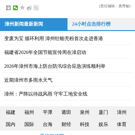
(责任编辑：唐秀敏)
漳州新闻最新新闻
24小时点击排行榜
变废为宝 循环利用 漳州牡蛎壳粉首次走进香港
福建省2026年全国节能宣传周在漳启动
2026年漳州市海上防台防汛综合应急演练顺利举
近期漳州市多雨水天气
漳州：严阵以待战风雨 守牢工地安全线
福建
福州
平潭
莆田
泉州
厦门
漳州
国内
国际
台海
财经
科技
娱乐
体育