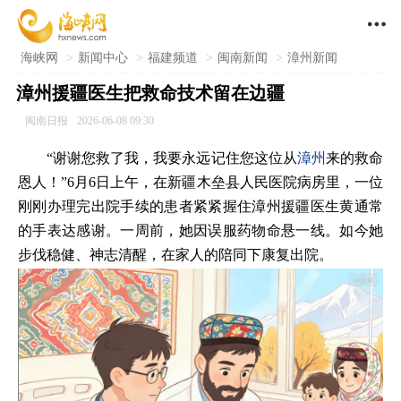

海峡网
>
新闻中心
>
福建频道
>
闽南新闻
>
漳州新闻
漳州援疆医生把救命技术留在边疆
闽南日报
2026-06-08 09:30
“谢谢您救了我，我要永远记住您这位从
漳州
来的救命
恩人！”6月6日上午，在新疆木垒县人民医院病房里，一位
刚刚办理完出院手续的患者紧紧握住漳州援疆医生黄通常
的手表达感谢。一周前，她因误服药物命悬一线。如今她
步伐稳健、神志清醒，在家人的陪同下康复出院。