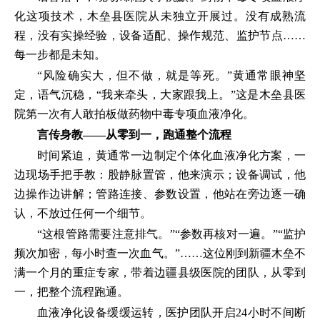
化这项技术，木垒县医院从未独立开展过。没有成熟流
程，没有实操经验，设备适配、操作规范、监护节点……
每一步都是未知。
“风险确实大，但不做，就是等死。”黄通常眼神坚
定，语气沉稳，“我来牵头，大家跟我上。”这是木垒县医
院第一次有人敢拍板做药物中毒专项血液净化。
言传身教——从零到一，跑通整个流程
时间紧迫，黄通常一边制定个体化血液净化方案，一
边现场手把手教：股静脉置管，他来演示；设备调试，他
边操作边讲解；管路连接、参数设置，他站在旁边逐一确
认，不放过任何一个细节。
“这根管路需要注意排气。”“参数再核对一遍。”“监护
频次加密，每小时查一次血气。”……这位刚到新疆木垒不
满一个月的重症专家，带着边疆县级医院的团队，从零到
一，把整个流程跑通。
血液净化设备缓缓运转，医护团队开启24小时不间断