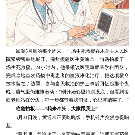
回溯5月底的那个周末，一场生死救援在木垒县人民医
院紧锣密鼓地展开。漳州援疆医生黄通常一句话拍板了一
场生死救援。24小时内，他带领该医院重症医学科团队，
完成当地首次药物中毒患者的血液净化治疗，把这项救命
技术留在了边疆。参与当天救治的护士事后回忆起那个夜
晚，语气里仍难掩激动：“刚开始心里特别没底，但看到援
疆老师站在旁边，每一步都带着我们做，心里就踏实了。”
临危拍板——“我来牵头，大家跟我上”
5月31日晚，黄通常正要吃晚饭，手机铃声突然急促响
起。
“黄老师，急诊收了一名药物中毒患者，误服安眠药氯