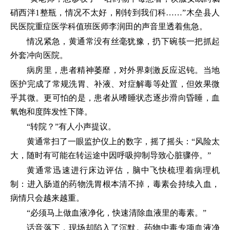
硝西泮1整瓶，情况不太好，刚转到我们科……”木垒县人
民医院重症医学科值班医师李润田的声音里透着焦急。
情况紧急，黄通常没有丝毫犹豫，扔下碗筷一把抓起
外套冲向医院。
病房里，患者精神萎靡，对外界刺激反应迟钝。当地
医护完成了常规洗胃、补液、对症解毒等处置，但效果微
乎其微。更可怕的是，患者从嗜睡状态逐步滑向昏睡，血
氧饱和度阵发性下降。
“转院？”有人小声提议。
黄通常扫了一眼监护仪上的数字，摇了摇头：“风险太
大，随时有可能在转运途中因呼吸抑制导致心脏骤停。”
黄通常迅速进行床边评估，脑中飞快梳理着病理机
制：进入肠道的药物洗胃根本清不掉，毒素会持续入血，
病情只会越来越重。
“必须马上做血液净化，快速清除血液里的毒素。”
话音落下，现场却陷入了沉默。药物中毒专项血液净