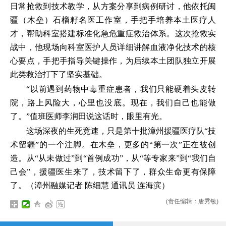
日常抢救到技术教学，从方案分享到病例研讨，他依托闽
疆（木垒）石榴籽名医工作室，手把手培养本土医疗人
才，帮助科室搭建标准化急危重症救治体系。这次抢救实
战中，他现场向科室医护人员详细讲解血液净化技术的核
心要点，手把手指导关键操作，为后续本土团队独立开展
此类救治打下了坚实基础。
“以前遇到药物中毒重症患者，我们只能硬着头皮转
院，路上风险大，心里也没底。现在，我们自己也能做
了。”值班医师李润田说这话时，眼里有光。
这场深夜的生死竞速，只是第十批漳州援疆医疗队“技
术留疆”的一个注脚。在木垒，更多的“第一次”正在被创
造。从“从未做过”到“首例成功”，从“等专家来”到“我们自
己会”，援疆医生来了，技术留下了，群众生命更有保障
了。（漳州融媒记者 陈细慧 通讯员 连海滨）
(责任编辑：唐秀敏)