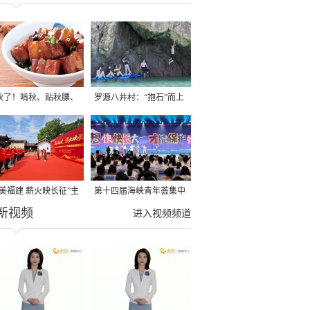
秋了！啃秋、贴秋膘、
罗源八井村：“抱石”而上
秋，福建人这样过才够
→
寻美福建 薪火映长征”主
第十四届海峡青年荟集中
新视频
活动在龙岩长汀启动
阶段活动在福州举行
进入视频频道