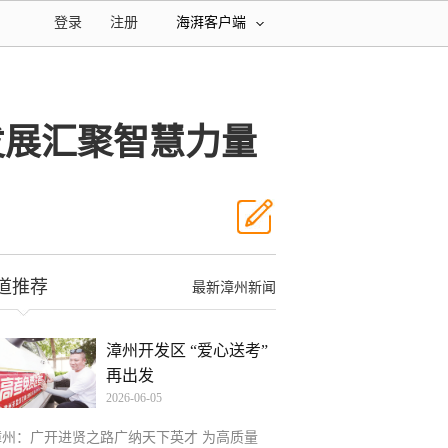
登录
注册
海湃客户端
发展汇聚智慧力量
道推荐
最新漳州新闻
漳州开发区 “爱心送考”
再出发
2026-06-05
漳州：广开进贤之路广纳天下英才 为高质量