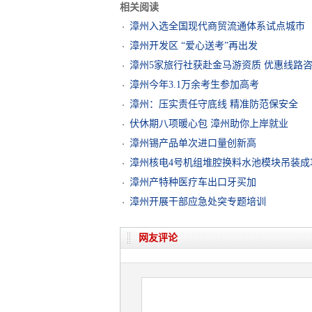
相关阅读
漳州入选全国现代商贸流通体系试点城市
漳州开发区 “爱心送考”再出发
漳州5家旅行社获赴金马游资质 优惠线路
漳州今年3.1万余考生参加高考
漳州：压实责任守底线 精准防范保安全
伏休期八项暖心包 漳州助你上岸就业
漳州锡产品单次进口量创新高
漳州核电4号机组堆腔换料水池模块吊装成
漳州产特种医疗车出口牙买加
漳州开展干部应急处突专题培训
网友评论