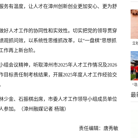
服务有温度，让人才在漳州创新创业更加安心、更为舒
做好人才工作的协同性和实效性。切实把党的领导贯穿
绩观抓问效，以系统性思维抓改革，以“一盘棋”思想抓
立
工作再上新台阶。
晒
味
组会议精神，听取漳州市2025年人才工作情况及2026
工作目标责任制考核结果，开展2025年度人才工作经验交
。
“
最
题
林少金、石振棋出席，市委人才工作领导小组成员单位
人参加。（漳州融媒记者 杨瑞）
责任编辑：唐秀敏