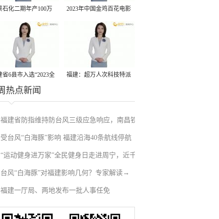
景石化二期年产100万
2023年中国金鸡百花电影
丙烷脱氢项目建成中交
节有福电影巡展31日启动
省6县市入选“2023全
福建：超万人次科技特派
周热点新闻
县域发展潜力百强县”
员一线开展服务
福建省防指维持防台风三级应急响应，南昌铁
受台风“白海豚”影响 福建沿海40条航线停航
路停运部分旅客列车→
“运动健身进万家”全民健身日走进周宁，近千
台风“白海豚”对福建影响几何？专家解读→
人徒步云端
福建一厅局、两地发布一批人事任免