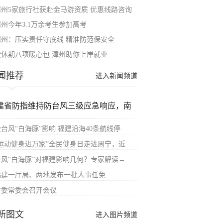
漳州5家旅行社获赴金马游资质 优惠线路咨询
漳州今年3.1万余考生参加高考
漳州：压实责任守底线 精准防范保安全
伏休期八项暖心包 漳州助你上岸就业
闻推荐
进入新闻频道
建省防指维持防台风三级应急响应，南
受台风“白海豚”影响 福建沿海40条航线停
“运动健身进万家”全民健身日走进周宁，近
台风“白海豚”对福建影响几何？专家解读→
福建一厅局、两地发布一批人事任免
省委常委会召开会议
新图文
进入图片频道