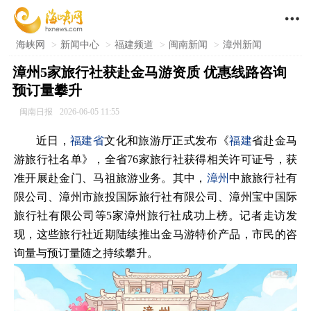

海峡网
>
新闻中心
>
福建频道
>
闽南新闻
>
漳州新闻
漳州5家旅行社获赴金马游资质 优惠线路咨询
预订量攀升
闽南日报
2026-06-05 11:55
近日，
福建省
文化和旅游厅正式发布《
福建
省赴金马
游旅行社名单》，全省76家旅行社获得相关许可证号，获
准开展赴金门、马祖旅游业务。其中，
漳州
中旅旅行社有
限公司、漳州市旅投国际旅行社有限公司、漳州宝中国际
旅行社有限公司等5家漳州旅行社成功上榜。记者走访发
现，这些旅行社近期陆续推出金马游特价产品，市民的咨
询量与预订量随之持续攀升。