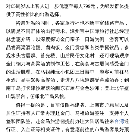
对65周岁以上客人进一步优惠至每人799元，为银发群体提
供了高性价比的出游选择。
咨询升温的同时，各家旅行社也不断丰富线路产品，
以满足不同群体的出行需求。漳州宝中国际旅行社总经理
林雯惠介绍，以深度探访金门亲子二日游为例，游客可以
品尝高粱酒呛蟹、卤肉饭、金门贡糖和各类手摇饮品，参
观水头古厝群、莒光楼、山后民俗文化村，还可现场观摩
金门钢刀与高粱酒的制作工艺，在美食与古厝间感受金门
的生活肌理。在马祖纯玩小包团三日游中，游客可前往马
祖酒厂品尝58度高粱酒，走进八八坑道感受窖藏酒香；到
南干岛打卡津沙聚落的闽东石屋与金色沙滩；登上北竿壁
山观景台，俯瞰北竿岛风貌。
值得一提的是，目前仅限福建省、上海市户籍居民及
居住证持有人正常办理赴金门、马祖旅游签注，支持个人
签和团队签。赴金马旅游需提前办理大陆居民往来
台湾
通
行证、入金证等相关证件，有意愿前往的市民游客最好预