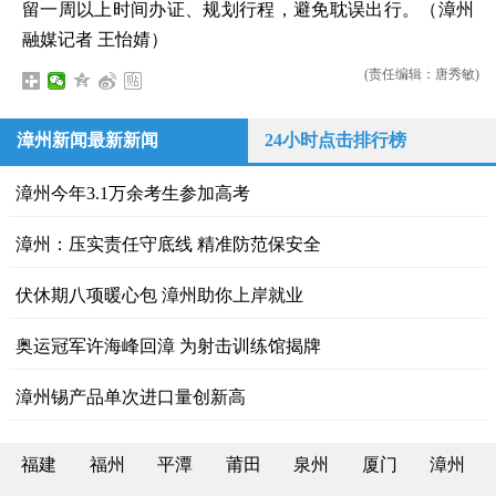
留一周以上时间办证、规划行程，避免耽误出行。（漳州
融媒记者 王怡婧）
(责任编辑：唐秀敏)
漳州新闻最新新闻
24小时点击排行榜
漳州今年3.1万余考生参加高考
漳州：压实责任守底线 精准防范保安全
伏休期八项暖心包 漳州助你上岸就业
​奥运冠军许海峰回漳 为射击训练馆揭牌
漳州锡产品单次进口量创新高
福建
福州
平潭
莆田
泉州
厦门
漳州