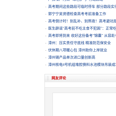
高考期间这些路段可临时停车 部分路段实
郭宁宁吴贤德检查高考考前准备工作
高考倒计时！别乱补、别熬夜！高考避坑
医生辟谣“高考前不吃主食不犯困”：正常
高考即将到来 收好这份备考“锦囊” 从容赴
漳州：压实责任守底线 精准防范保安全
伏休期八项暖心包 漳州助你上岸就业
漳州锡产品单次进口量创新高
漳州核电4号机组堆腔换料水池模块吊装成
网友评论