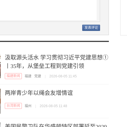
汲取源头活水 学习贯彻习近平党建思想①
丨35年，从堡垒工程到党建引领
福建新闻
福建
党建
|
2026-08-05 11:45
两岸青少年以绳会友增情谊
台湾新闻
福州
|
2026-08-05 11:48
美国民警卫队在华盛顿特区部署延至2029