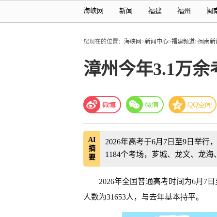
海峡网
新闻
福建
福州
闽
您现在的位置：
海峡网
>
新闻中心
>
福建频道
>
闽南新
漳州今年3.1万
AI
2026年高考于6月7日至9日举行
摘
1184个考场，芗城、龙文、龙
要
2026年全国普通高考时间为6月
人数为31653人，与去年基本持平。