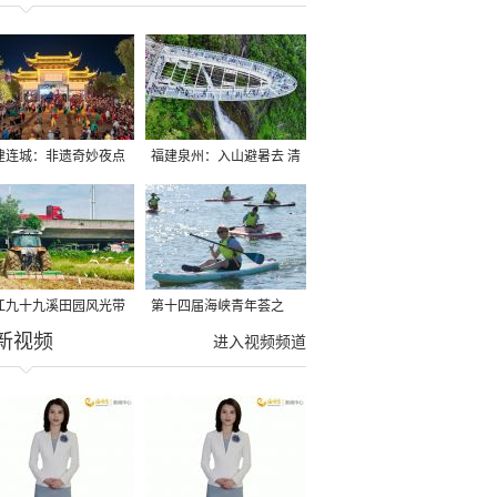
建连城：非遗奇妙夜点
福建泉州：入山避暑去 清
夏夜
凉好惬意
江九十九溪田园风光带
第十四届海峡青年荟之
新视频
亩早稻迎来成熟收割季
2026榕台青年大学生水上
进入视频频道
运动交流营