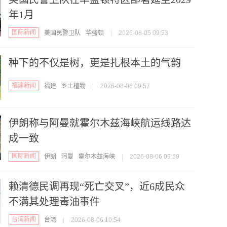
年1月
国际新闻
美国民警卫队
华盛顿
|
2026-08-05 09:53
种下的不仅是树，更是扎根本土的气韵
福建新闻
福建
乡土植物
|
2026-08-06 09:57
伊朗称与阿曼就霍尔木兹海峡航运线路达
成一致
国际新闻
伊朗
阿曼
霍尔木兹海峡
|
2026-08-06 09:59
赖清德民调再现“死亡交叉”，近6成民众
不满其处理毒油事件
台湾新闻
台湾
|
2026-08-06 10:54