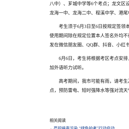
八中）、芗城中学等6个考点；龙文区
龙海一中、龙海二中、程溪中学、港尾
考生须于6月3日至6日按规定签
使用期间除在规定位置本人签名外均不
发在微信朋友圈、QQ群、抖音、小红
6月6日，考生将根据考区考点安
加外语听力试听。
高考期间，我市可能有雨，请考生
点，预防雷电、短时强降水等强对流天
相关阅读
严控噪声污染 “绿色护考”行动启动