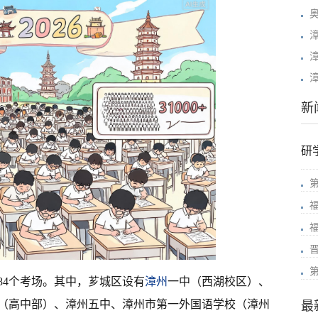
新
研
184个考场。其中，芗城区设有
漳州
一中（西湖校区）、
（高中部）、漳州五中、漳州市第一外国语学校（漳州
最