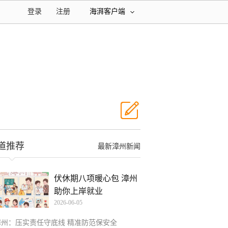
登录
注册
海湃客户端
道推荐
最新漳州新闻
伏休期八项暖心包 漳州
助你上岸就业
2026-06-05
漳州：压实责任守底线 精准防范保安全