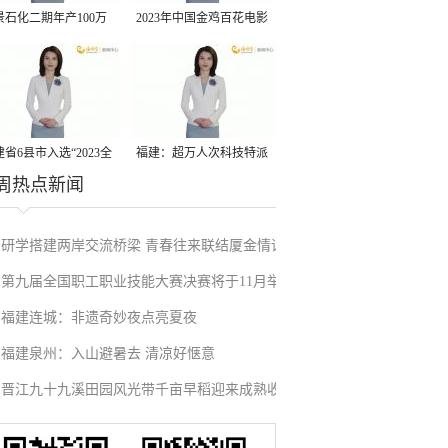
景石化二期年产100万
2023年中国金鸡百花电影
丙烷脱氢项目建成中交
节有福电影巡展31日启动
省6县市入选“2023全
福建：超万人次科技特派
周热点新闻
县域发展潜力百强县”
员一线开展服务
研学搭建两岸交流桥梁 青春往来联结厦金情谊
第九届全国职工职业技能大赛决赛将于11月举
福建连城：非遗奇妙夜点亮夏夜
行
福建泉州：入山避暑去 清凉好惬意
晋江九十九溪田园风光带千亩早稻迎来成熟收
割季