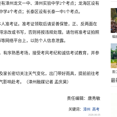
设有漳州龙文一中、漳州实验中学2个考点；龙海区设有
中学4个考点；长泰区设有长泰一中1个考点。
领本人准考证。准考证领取后请妥善保管，正、反两面在
得涂改或书写，否则将按违规处理。请勿将准考证拍照
福
书等网络平台上，以防个人信息泄露。
亮
排，有序熟悉考场，接受考风考纪和诚信考试教育，并参
晋
及家长密切关注天气变化，出门带好雨具，提前前往考
最
千
气影响赴考。（漳州融媒记者 孟庆昊）
责任编辑：唐秀敏
关键词：
漳州
高考
2026-06-05