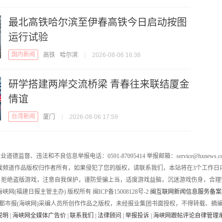
最北高铁哈尔滨至伊春高铁今日启动按图
运行试验
国内新闻
高铁
哈尔滨
|
2026-08-06 16:36
研学搭建两岸交流桥梁 青春往来联结厦金
情谊
台湾新闻
厦门
|
2026-08-06 17:59
业道德监督、违法和不良信息举报电话：0591-87095414 举报邮箱：service@hxnews.c
戏频道作品版权归作者所有，如果侵犯了您的版权，请联系我们，本站将在3个工作日
，拒绝盗版游戏，注意自我保护，谨防受骗上当，适度游戏益脑，沉迷游戏伤身，合理
016 海峡网(福建日报主管主办) 版权所有 闽ICP备15008128号-2
闽互联网新闻信息服务备案编号
都市报(海峡网)采编人员所创作作品之版权，未经报业集团书面授权，不得转载、摘
说明
|
海峡网全媒体广告价
|
联系我们
|
法律顾问
|
举报投诉
|
海峡网跟帖评论自律管理