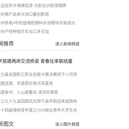
​奥运冠军许海峰回漳 为射击训练馆揭牌
漳州锡产品单次进口量创新高
漳州核电4号机组堆腔换料水池模块吊装成功
漳州产特种医疗车出口牙买加
闻推荐
进入新闻频道
学搭建两岸交流桥梁 青春往来联结厦
第九届全国职工职业技能大赛决赛将于11月举
福建连城：非遗奇妙夜点亮夏夜
福建泉州：入山避暑去 清凉好惬意
晋江九十九溪田园风光带千亩早稻迎来成熟收
第十四届海峡青年荟之2026榕台青年大学生水
新图文
进入图片频道