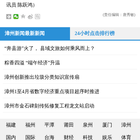
讯员 陈跃鸿）
(责任编辑：唐秀敏)
漳州新闻最新新闻
24小时点击排行榜
“奔县游”火了， 县域文旅如何乘风而上？
粽香四溢 “端午经济”升温
漳州创新推出垃圾分类知识宣传扇
漳州1至4月省数字经济重点项目超序时推进
漳州市金石碑刻传拓修复工程龙文站启动
福建
福州
平潭
莆田
泉州
厦门
漳州
国内
国际
台海
财经
科技
娱乐
体育