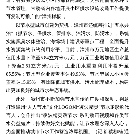
造，有效减少居民小区内部管网漏损，为强化输配水环节
节水管理、带动省内各地开展小区供水设施改造工作提供
可复制可推广的“漳州样板”。
以节水型城市创建为契机，漳州市还统筹推进“五水共
治”（抓节水、保供水、管排水、治污水、防涝水），系统
实施黑臭水体整治、海绵城市建设等重点工程，全面提升
水资源集约节约利用水平。目前，漳州市万元地区生产总
值用水量下降至5.84立方米/万元，万元工业增加值用水量
下降至2.51立方米/万元；工业用水重复利用率提升至
85.56%；节水型企业覆盖率达49.93%、节水型居民小区覆
盖率达15.95%，有效降低城市供水、污水处理成本，构建
出更加良好的城市水生态系统。
此外，漳州市不断加强节水宣传的广度和深度，创意
打造漳州“人人节水”文化LOGO和“凌波精灵”节水IP形象代
言人，创作推出“凌波精灵话节水”系列动画视频和各类节
水公益短片，持续做好文化赋能，让节水理念深入人心，
为全面推动城市节水工作营造浓厚氛围。（记者 蔡柳楠 通