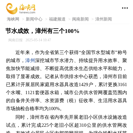

海峡网
>
新闻中心
>
福建频道
>
闽南新闻
>
漳州新闻
节水成效，漳州有三个100%
闽南日报
2025-05-14 10:47
近年来，作为全省第三个获得“全国节水型城市”称号
的城市，
漳州
深挖城市节水潜力、持续提升用水效率、聚
焦加快节能减排、不断提高优质水生态供给水平和能力，
取得了显著成效。记者从市供排水中心获悉，漳州市目前
已累计开展居民家庭用水器具改造1429户，累计更换3161
个水嘴、1121套便器水箱，城市公共供水管网覆盖范围内
的自备井关停率、水资源费（税）征收率、生活用水器具
市场抽检合格率均为100%。
同时，漳州市在省内率先开展老旧小区供水设施改造
试点，累计完成225个老旧小区超310公里的供水管网改