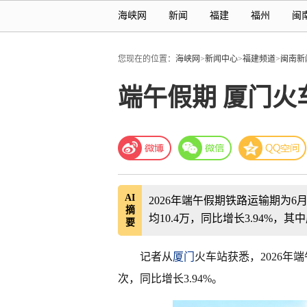
海峡网
新闻
福建
福州
闽
您现在的位置：
海峡网
>
新闻中心
>
福建频道
>
闽南新
端午假期 厦门火
AI
2026年端午假期铁路运输期为6
摘
均10.4万，同比增长3.94%，
要
记者从
厦门
火车站获悉，2026年
次，同比增长3.94%。