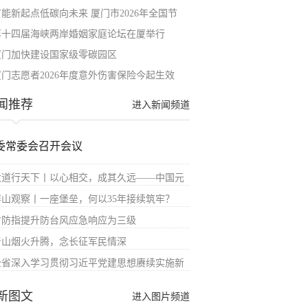
节能新起点低碳向未来 厦门市2026年全国节
第十四届海峡两岸婚姻家庭论坛在厦举行
厦门加快建设国家级零碳园区
厦门志愿者2026年度意外伤害保险今起生效
闻推荐
进入新闻频道
委常委会召开会议
大道行天下丨以心相交，成其久远——中国元
屏山观察丨一座堡垒，何以35年接续筑牢？
省防指提升防台风应急响应为三级
青山烟火升腾，念长征军民情深
全省深入学习贯彻习近平党建思想赓续实施新
新图文
进入图片频道