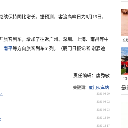
继续保持同比增长。据预测，客流高峰日为6月19日，
开旅客列车，增加了往返广州、深圳、上海、南昌等中
立
、
南平
等方向旅客列车61列。（厦门日报记者 谢嘉迪
晒
味
责任编辑：唐秀敏
“
最
题
关键词：
厦门火车站
2026-04-29
列车
2026-04-02
2026-02-03
趟
2025-12-30
次
2025-12-17