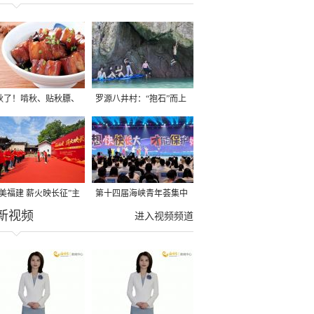
秋了！啃秋、贴秋膘、
罗源八井村：“抱石”而上
秋，福建人这样过才够
→
寻美福建 薪火映长征”主
第十四届海峡青年荟集中
新视频
活动在龙岩长汀启动
阶段活动在福州举行
进入视频频道