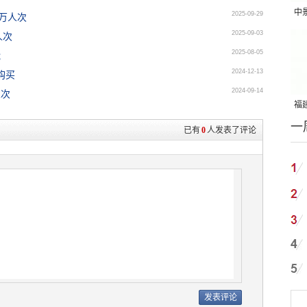
中
2025-09-29
万人次
吨
2025-09-03
人次
2025-08-05
能
2024-12-13
购买
2024-09-14
人次
福建
一
国
已有
0
人发表了评论