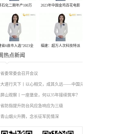
景石化二期年产100万
2023年中国金鸡百花电影
丙烷脱氢项目建成中交
节有福电影巡展31日启动
省6县市入选“2023全
福建：超万人次科技特派
周热点新闻
县域发展潜力百强县”
员一线开展服务
省委常委会召开会议
大道行天下丨以心相交，成其久远——中国元
屏山观察丨一座堡垒，何以35年接续筑牢？
首外交的世界情怀与大国气派
省防指提升防台风应急响应为三级
青山烟火升腾，念长征军民情深