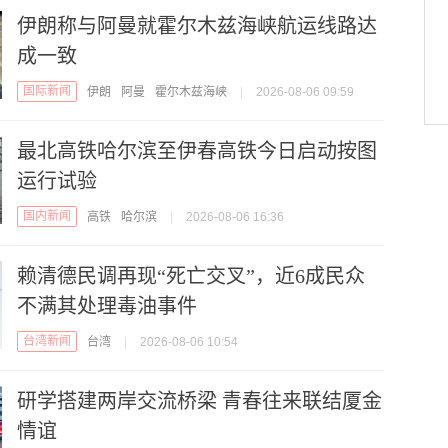
伊朗称与阿曼就霍尔木兹海峡航运线路达
成一致
国际新闻
伊朗
阿曼
霍尔木兹海峡
|
2026-08-06 09:59
最北高铁哈尔滨至伊春高铁今日启动按图
运行试验
国内新闻
高铁
哈尔滨
|
2026-08-06 16:36
赖清德民调再现“死亡交叉”，近6成民众
不满其处理毒油事件
台湾新闻
台湾
|
2026-08-06 10:54
研学搭建两岸交流桥梁 青春往来联结厦金
情谊