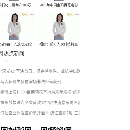
景石化二期年产100万
2023年中国金鸡百花电影
丙烷脱氢项目建成中交
节有福电影巡展31日启动
省6县市入选“2023全
福建：超万人次科技特派
周热点新闻
县域发展潜力百强县”
员一线开展服务
“汉光42”军演首日，坦克掉零件、战机冲出跑
两人私设生猪屠宰场非法经营获刑
道、赖清德逃跑……螺丝都拧不紧，台军能打
闽清上汾村300亩茉莉花基地为来年采摘“练兵”
“持久战”？
福州鼓楼试点全省首款架空层快速卷帘防火装
海陆空立体巡查护航开渔季 连江查扣7艘“三无”
置
船舶