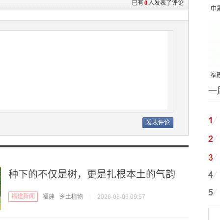
已有
0
人发表了评论
中
吨
福建
一
国
种下的不仅是树，更是扎根本土的气韵
福建新闻
福建
乡土植物
|
2026-08-06 09:57