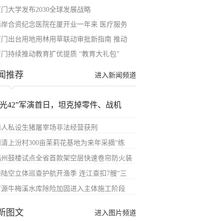
厦门大学发布2030全球发展战略
两岸合资纪念医院在厦开业一年来 医疗服务
厦门出台用地用林用草联动审批新指南 推动
厦门持续推动教育扩优提质 “教育大礼包”
闻推荐
进入新闻频道
汉光42”军演首日，坦克掉零件、战机
两人私设生猪屠宰场非法经营获刑
闽清上汾村300亩茉莉花基地为来年采摘“练
福州鼓楼试点全省首款架空层快速卷帘防火装
海陆空立体巡查护航开渔季 连江查扣7艘“三
罗源牛梅溪水库除险加固进入主体施工阶段
新图文
进入图片频道