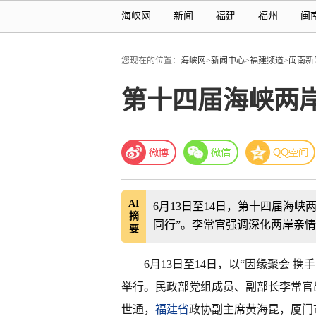
海峡网
新闻
福建
福州
闽
您现在的位置：
海峡网
>
新闻中心
>
福建频道
>
闽南新
第十四届海峡两
AI
6月13日至14日，第十四届海
摘
同行”。李常官强调深化两岸亲
要
6月13日至14日，以“因缘聚会 
举行。民政部党组成员、副部长李常官
世通，
福建省
政协副主席黄海昆，厦门