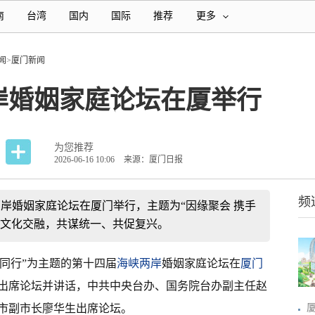
南
台湾
国内
国际
推荐
更多
闻
>
厦门新闻
岸婚姻家庭论坛在厦举行
为您推荐
2026-06-16 10:06
来源：厦门日报
频
峡两岸婚姻家庭论坛在厦门举行，主题为“因缘聚会 携手
情文化交融，共谋统一、共促复兴。
携手同行”为主题的第十四届
海峡两岸
婚姻家庭论坛在
厦门
出席论坛并讲话，中共中央台办、国务院台办副主任赵
市副市长廖华生出席论坛。