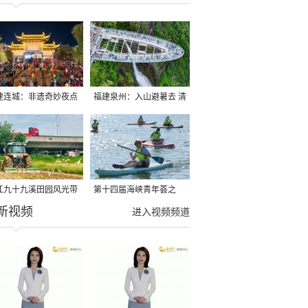
建连城：非遗奇妙夜点
福建泉州：入山避暑去 清
夏夜
凉好惬意
江九十九溪田园风光带
第十四届海峡青年荟之
新视频
亩早稻迎来成熟收割季
2026榕台青年大学生水上
进入视频频道
运动交流营