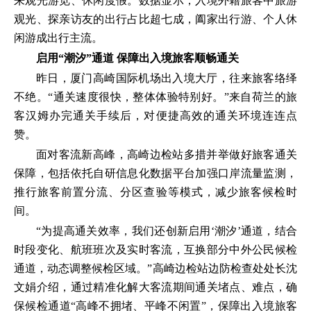
来观光游览、休闲度假。数据显示，入境外籍旅客中旅游
观光、探亲访友的出行占比超七成，阖家出行游、个人休
闲游成出行主流。
启用“潮汐”通道
保障出入境旅客顺畅通关
昨日，厦门高崎国际机场出入境大厅，往来旅客络绎
不绝。“通关速度很快，整体体验特别好。”来自荷兰的旅
客汉姆办完通关手续后，对便捷高效的通关环境连连点
赞。
面对客流新高峰，高崎边检站多措并举做好旅客通关
保障，包括依托自研信息化数据平台加强口岸流量监测，
推行旅客前置分流、分区查验等模式，减少旅客候检时
间。
“为提高通关效率，我们还创新启用‘潮汐’通道，结合
时段变化、航班班次及实时客流，互换部分中外公民候检
通道，动态调整候检区域。”高崎边检站边防检查处处长沈
文娟介绍，通过精准化解大客流期间通关堵点、难点，确
保候检通道“高峰不拥堵、平峰不闲置”，保障出入境旅客