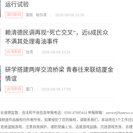
运行试验
国内新闻
高铁
哈尔滨
|
2026-08-06 16:36
赖清德民调再现“死亡交叉”，近6成民众
不满其处理毒油事件
台湾新闻
台湾
|
2026-08-06 10:54
研学搭建两岸交流桥梁 青春往来联结厦金
情谊
台湾新闻
厦门
|
2026-08-06 17:59
业道德监督、违法和不良信息举报电话：0591-87095414 举报邮箱：service@hxnews.c
戏频道作品版权归作者所有，如果侵犯了您的版权，请联系我们，本站将在3个工作日
，拒绝盗版游戏，注意自我保护，谨防受骗上当，适度游戏益脑，沉迷游戏伤身，合理