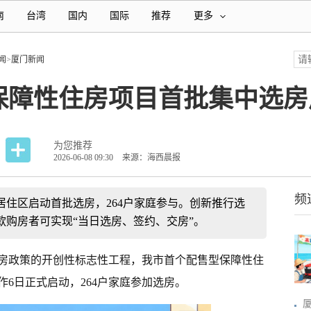
南
台湾
国内
国际
推荐
更多
闻
>
厦门新闻
保障性住房项目首批集中选房
为您推荐
2026-06-08 09:30
来源：海西晨报
频
住区启动首批选房，264户家庭参与。创新推行选
款购房者可实现“当日选房、签约、交房”。
房政策的开创性标志性工程，我市首个配售型保障性住
6日正式启动，264户家庭参加选房。