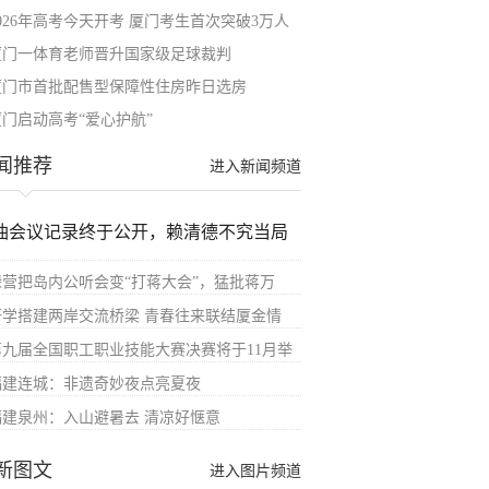
2026年高考今天开考 厦门考生首次突破3万人
厦门一体育老师晋升国家级足球裁判
​厦门市首批配售型保障性住房昨日选房
厦门启动高考“爱心护航”
闻推荐
进入新闻频道
油会议记录终于公开，赖清德不究当局
绿营把岛内公听会变“打蒋大会”，猛批蒋万
研学搭建两岸交流桥梁 青春往来联结厦金情
第九届全国职工职业技能大赛决赛将于11月举
福建连城：非遗奇妙夜点亮夏夜
福建泉州：入山避暑去 清凉好惬意
新图文
进入图片频道