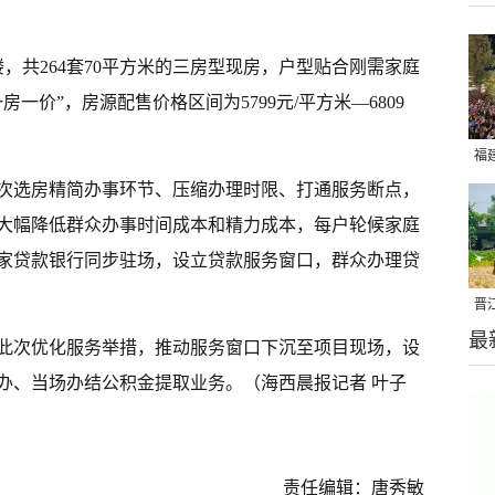
，共264套70平方米的三房型现房，户型贴合刚需家庭
一价”，房源配售价格区间为5799元/平方米—6809
福
次选房精简办事环节、压缩办理时限、打通服务断点，
亮
大幅降低群众办事时间成本和精力成本，每户轮候家庭
家贷款银行同步驻场，设立贷款服务窗口，群众办理贷
晋
最
千
此次优化服务举措，推动服务窗口下沉至项目现场，设
办、当场办结公积金提取业务。（海西晨报记者 叶子
责任编辑：唐秀敏