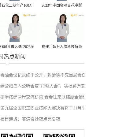
景石化二期年产100万
2023年中国金鸡百花电影
丙烷脱氢项目建成中交
节有福电影巡展31日启动
省6县市入选“2023全
福建：超万人次科技特派
周热点新闻
县域发展潜力百强县”
员一线开展服务
毒油会议记录终于公开，赖清德不究当局责任
绿营把岛内公听会变“打蒋大会”，猛批蒋万安
反甩锅卢秀燕，蓝营点名责任官员要求撤职下
研学搭建两岸交流桥梁 青春往来联结厦金情谊
废除监察机构主张，遭蓝营搬出蔡英文、赖清
台
第九届全国职工职业技能大赛决赛将于11月举
德过往言论打脸
福建连城：非遗奇妙夜点亮夏夜
行