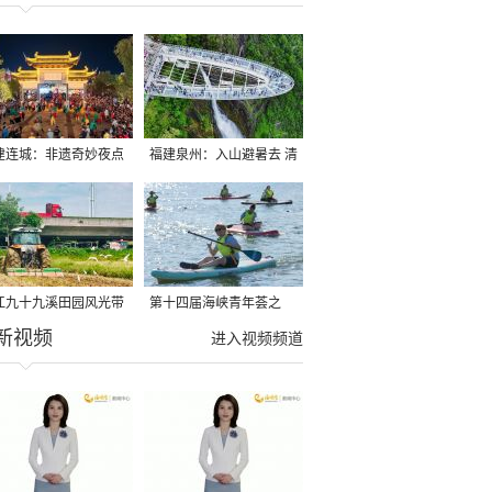
建连城：非遗奇妙夜点
福建泉州：入山避暑去 清
夏夜
凉好惬意
江九十九溪田园风光带
第十四届海峡青年荟之
新视频
亩早稻迎来成熟收割季
2026榕台青年大学生水上
进入视频频道
运动交流营