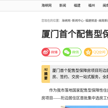
海峡网
新闻
福建
福州
闽
您现在的位置：
海峡网
>
新闻中心
>
福建频道
>
闽南新
厦门首个配售型
AI
厦门首个配售型保障房项目珩边居
摘
房、签约、交房一站式服务，全
要
作为我市落地国家配售型保障性住
房项目——珩边居住区首批集中选房工作