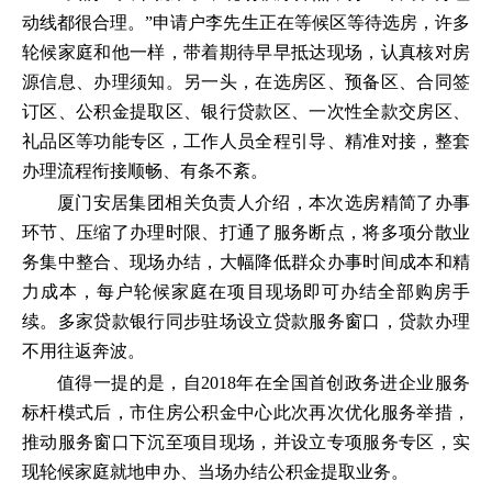
动线都很合理。”申请户李先生正在等候区等待选房，许多
轮候家庭和他一样，带着期待早早抵达现场，认真核对房
源信息、办理须知。另一头，在选房区、预备区、合同签
订区、公积金提取区、银行贷款区、一次性全款交房区、
礼品区等功能专区，工作人员全程引导、精准对接，整套
办理流程衔接顺畅、有条不紊。
厦门安居集团相关负责人介绍，本次选房精简了办事
环节、压缩了办理时限、打通了服务断点，将多项分散业
务集中整合、现场办结，大幅降低群众办事时间成本和精
力成本，每户轮候家庭在项目现场即可办结全部购房手
续。多家贷款银行同步驻场设立贷款服务窗口，贷款办理
不用往返奔波。
值得一提的是，自2018年在全国首创政务进企业服务
标杆模式后，市住房公积金中心此次再次优化服务举措，
推动服务窗口下沉至项目现场，并设立专项服务专区，实
现轮候家庭就地申办、当场办结公积金提取业务。