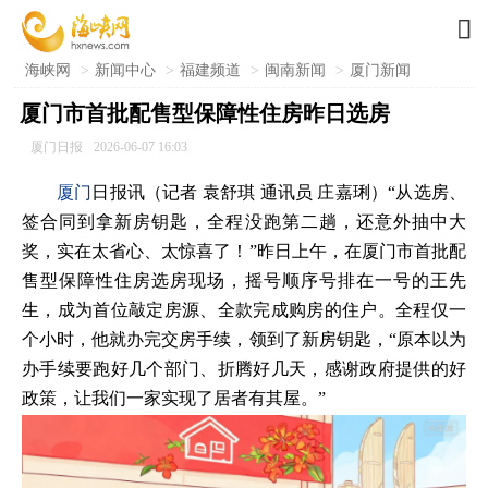

海峡网
>
新闻中心
>
福建频道
>
闽南新闻
>
厦门新闻
​厦门市首批配售型保障性住房昨日选房
厦门日报
2026-06-07 16:03
厦门
日报讯（记者 袁舒琪 通讯员 庄嘉琍）“从选房、
签合同到拿新房钥匙，全程没跑第二趟，还意外抽中大
奖，实在太省心、太惊喜了！”昨日上午，在厦门市首批配
售型保障性住房选房现场，摇号顺序号排在一号的王先
生，成为首位敲定房源、全款完成购房的住户。全程仅一
个小时，他就办完交房手续，领到了新房钥匙，“原本以为
办手续要跑好几个部门、折腾好几天，感谢政府提供的好
政策，让我们一家实现了居者有其屋。”