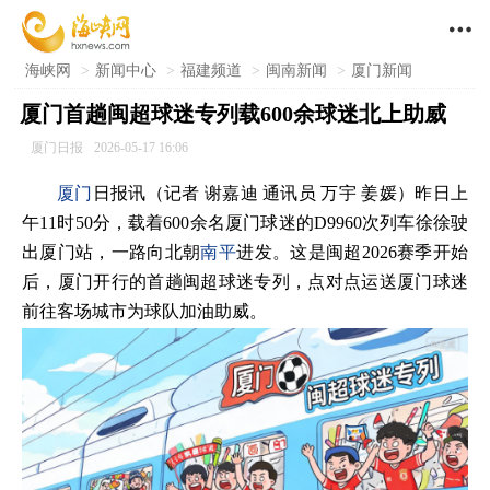

海峡网
>
新闻中心
>
福建频道
>
闽南新闻
>
厦门新闻
厦门首趟闽超球迷专列载600余球迷北上助威
厦门日报
2026-05-17 16:06
厦门
日报讯（记者 谢嘉迪 通讯员 万宇 姜媛）昨日上
午11时50分，载着600余名厦门球迷的D9960次列车徐徐驶
出厦门站，一路向北朝
南平
进发。这是闽超2026赛季开始
后，厦门开行的首趟闽超球迷专列，点对点运送厦门球迷
前往客场城市为球队加油助威。